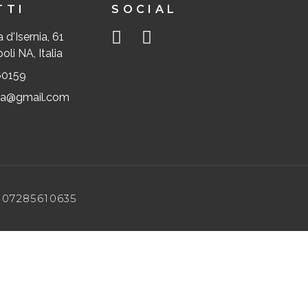
TTI
SOCIAL
 d'Isernia, 61
li NA, Italia
60159
lia@gmail.com
VA 07285610635