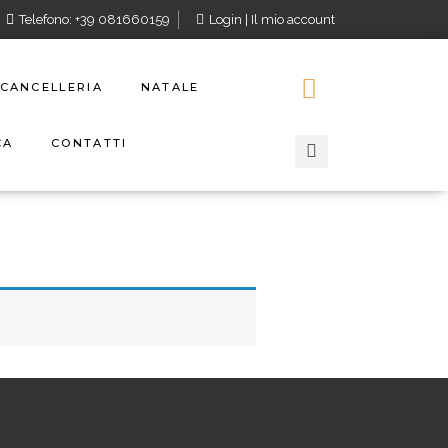
Telefono: +39 081660159
Login | Il mio account
CANCELLERIA
NATALE
CA
CONTATTI