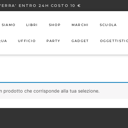
VERRA' ENTRO 24H COSTO 10 €
I SIAMO
LIBRI
SHOP
MARCHI
SCUOLA
QUA
UFFICIO
PARTY
GADGET
OGGETTISTI
n prodotto che corrisponde alla tua selezione.