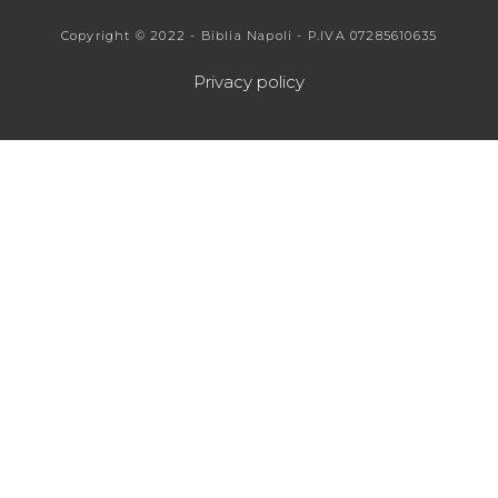
Copyright © 2022 - Biblia Napoli - P.IVA 07285610635
Privacy policy