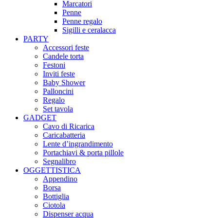
Marcatori
Penne
Penne regalo
Sigilli e ceralacca
PARTY
Accessori feste
Candele torta
Festoni
Inviti feste
Baby Shower​
Palloncini
Regalo
Set tavola
GADGET
Cavo di Ricarica
Caricabatteria
Lente d’ingrandimento
Portachiavi & porta pillole
Segnalibro
OGGETTISTICA
Appendino
Borsa
Bottiglia
Ciotola
Dispenser acqua