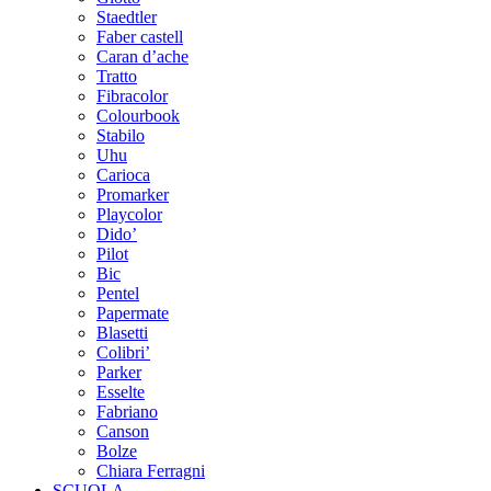
Staedtler
Faber castell
Caran d’ache
Tratto
Fibracolor
Colourbook
Stabilo
Uhu
Carioca
Promarker
Playcolor
Dido’
Pilot
Bic
Pentel
Papermate
Blasetti
Colibri’
Parker
Esselte
Fabriano
Canson
Bolze
Chiara Ferragni
SCUOLA