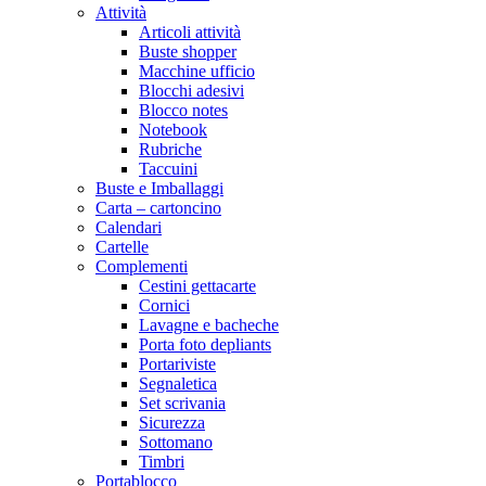
Attività
Articoli attività
Buste shopper
Macchine ufficio
Blocchi adesivi
Blocco notes
Notebook
Rubriche
Taccuini
Buste e Imballaggi
Carta – cartoncino
Calendari
Cartelle
Complementi
Cestini gettacarte
Cornici
Lavagne e bacheche
Porta foto depliants
Portariviste
Segnaletica
Set scrivania
Sicurezza
Sottomano
Timbri
Portablocco