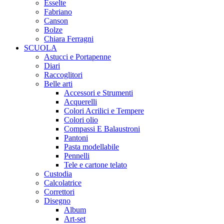
Esselte
Fabriano
Canson
Bolze
Chiara Ferragni
SCUOLA
Astucci e Portapenne
Diari
Raccoglitori
Belle arti
Accessori e Strumenti
Acquerelli
Colori Acrilici e Tempere
Colori olio
Compassi E Balaustroni
Pantoni
Pasta modellabile
Pennelli
Tele e cartone telato
Custodia
Calcolatrice
Correttori
Disegno
Album
Art-set