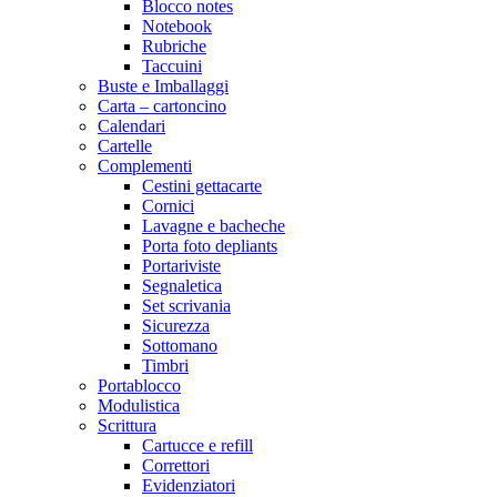
Blocco notes
Notebook
Rubriche
Taccuini
Buste e Imballaggi
Carta – cartoncino
Calendari
Cartelle
Complementi
Cestini gettacarte
Cornici
Lavagne e bacheche
Porta foto depliants
Portariviste
Segnaletica
Set scrivania
Sicurezza
Sottomano
Timbri
Portablocco
Modulistica
Scrittura
Cartucce e refill
Correttori
Evidenziatori