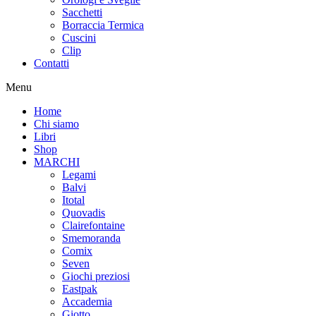
Sacchetti
Borraccia Termica
Cuscini
Clip
Contatti
Menu
Home
Chi siamo
Libri
Shop
MARCHI
Legami
Balvi
Itotal
Quovadis
Clairefontaine
Smemoranda
Comix
Seven
Giochi preziosi
Eastpak
Accademia
Giotto