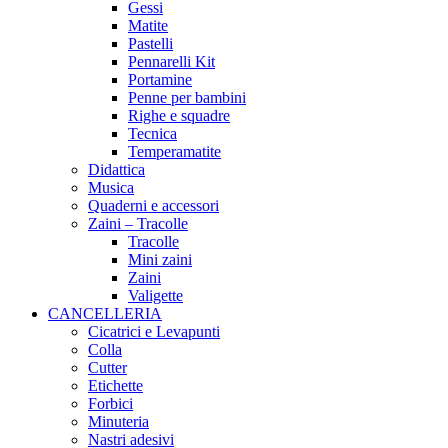
Gessi
Matite
Pastelli
Pennarelli Kit
Portamine
Penne per bambini
Righe e squadre
Tecnica
Temperamatite
Didattica
Musica
Quaderni e accessori
Zaini – Tracolle
Tracolle
Mini zaini
Zaini
Valigette
CANCELLERIA
Cicatrici e Levapunti
Colla
Cutter
Etichette
Forbici
Minuteria
Nastri adesivi