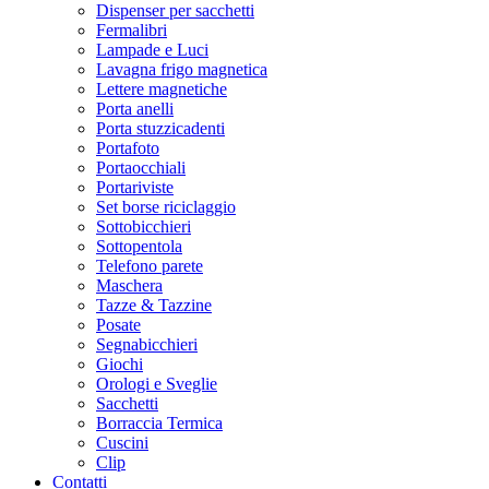
Dispenser per sacchetti
Fermalibri
Lampade e Luci
Lavagna frigo magnetica
Lettere magnetiche
Porta anelli
Porta stuzzicadenti
Portafoto
Portaocchiali
Portariviste
Set borse riciclaggio
Sottobicchieri
Sottopentola
Telefono parete
Maschera
Tazze & Tazzine
Posate
Segnabicchieri
Giochi
Orologi e Sveglie
Sacchetti
Borraccia Termica
Cuscini
Clip
Contatti