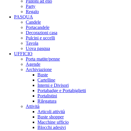
Palloni ad elio
Party
Regalo
PASQUA
Candele
Portacandele
Decorazioni casa
Pulcini e uccelli
Tavola
Uova pasqua
UFFICIO
Porta matite/penne
Agende
Archiviazione
Buste
Cartelline
Interni e Divisori
Portabadge e Portabiglietti
Portalistini
Rilegatura
Attività
Articoli attività
Buste shopper
Macchine ufficio
Blocchi adesivi