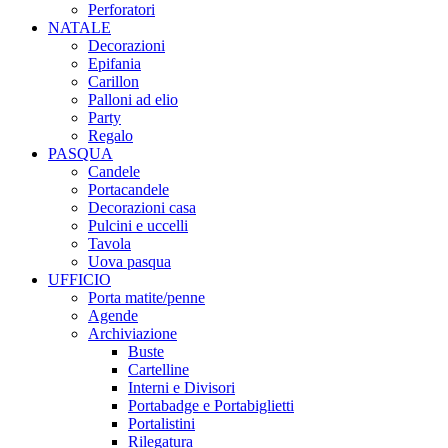
Perforatori
NATALE
Decorazioni
Epifania
Carillon
Palloni ad elio
Party
Regalo
PASQUA
Candele
Portacandele
Decorazioni casa
Pulcini e uccelli
Tavola
Uova pasqua
UFFICIO
Porta matite/penne
Agende
Archiviazione
Buste
Cartelline
Interni e Divisori
Portabadge e Portabiglietti
Portalistini
Rilegatura