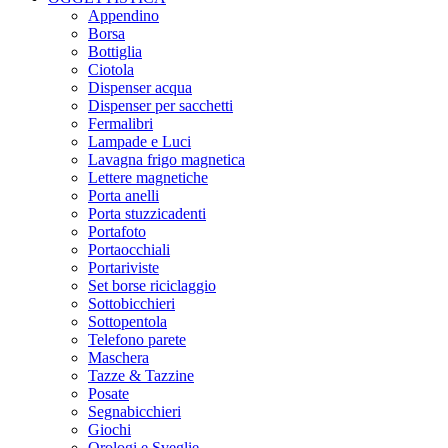
Appendino
Borsa
Bottiglia
Ciotola
Dispenser acqua
Dispenser per sacchetti
Fermalibri
Lampade e Luci
Lavagna frigo magnetica
Lettere magnetiche
Porta anelli
Porta stuzzicadenti
Portafoto
Portaocchiali
Portariviste
Set borse riciclaggio
Sottobicchieri
Sottopentola
Telefono parete
Maschera
Tazze & Tazzine
Posate
Segnabicchieri
Giochi
Orologi e Sveglie