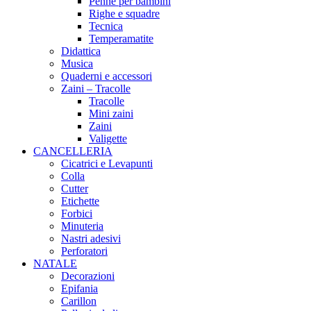
Penne per bambini
Righe e squadre
Tecnica
Temperamatite
Didattica
Musica
Quaderni e accessori
Zaini – Tracolle
Tracolle
Mini zaini
Zaini
Valigette
CANCELLERIA
Cicatrici e Levapunti
Colla
Cutter
Etichette
Forbici
Minuteria
Nastri adesivi
Perforatori
NATALE
Decorazioni
Epifania
Carillon