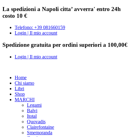
La spedizioni a Napoli citta’ avverra' entro 24h
costo 10 €
Telefono: +39 081660159
Login | Il mio account
Spedizione gratuita per ordini superiori a 100,00€
Login | Il mio account
Home
Chi siamo
Libri
Shop
MARCHI
Legami
Balvi
Itotal
Quovadis
Clairefontaine
Smemoranda