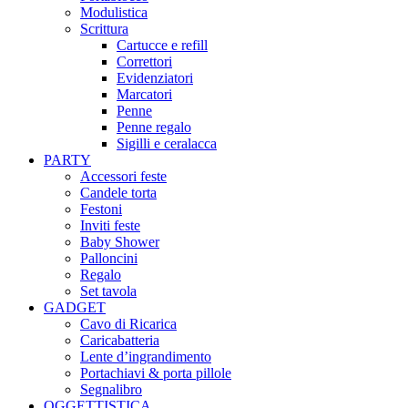
Modulistica
Scrittura
Cartucce e refill
Correttori
Evidenziatori
Marcatori
Penne
Penne regalo
Sigilli e ceralacca
PARTY
Accessori feste
Candele torta
Festoni
Inviti feste
Baby Shower​
Palloncini
Regalo
Set tavola
GADGET
Cavo di Ricarica
Caricabatteria
Lente d’ingrandimento
Portachiavi & porta pillole
Segnalibro
OGGETTISTICA