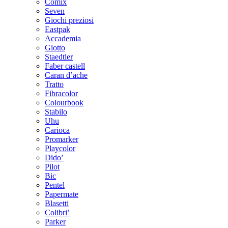
Comix
Seven
Giochi preziosi
Eastpak
Accademia
Giotto
Staedtler
Faber castell
Caran d’ache
Tratto
Fibracolor
Colourbook
Stabilo
Uhu
Carioca
Promarker
Playcolor
Dido’
Pilot
Bic
Pentel
Papermate
Blasetti
Colibri’
Parker