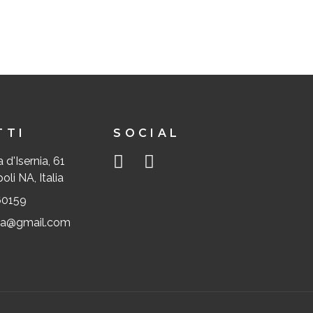
TTI
SOCIAL
 d'Isernia, 61
li NA, Italia
60159
lia@gmail.com