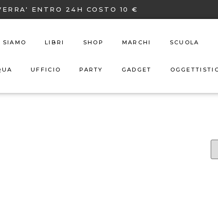
VERRA' ENTRO 24H COSTO 10 €
I SIAMO
LIBRI
SHOP
MARCHI
SCUOLA
QUA
UFFICIO
PARTY
GADGET
OGGETTISTI