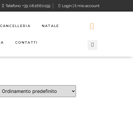
Telefono: +39 081660159
Login | Il mio account
CANCELLERIA
NATALE
CA
CONTATTI