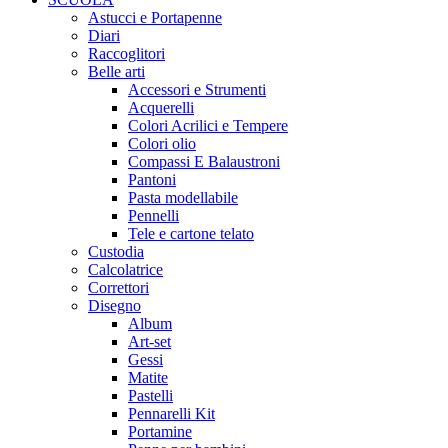
Astucci e Portapenne
Diari
Raccoglitori
Belle arti
Accessori e Strumenti
Acquerelli
Colori Acrilici e Tempere
Colori olio
Compassi E Balaustroni
Pantoni
Pasta modellabile
Pennelli
Tele e cartone telato
Custodia
Calcolatrice
Correttori
Disegno
Album
Art-set
Gessi
Matite
Pastelli
Pennarelli Kit
Portamine