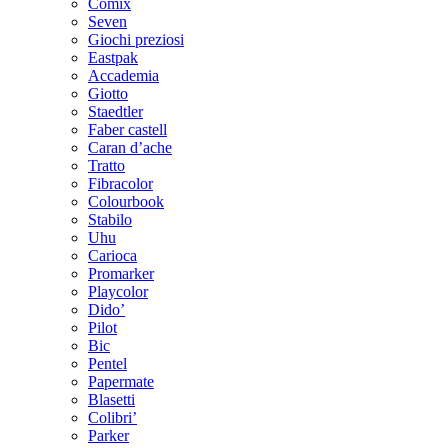
Comix
Seven
Giochi preziosi
Eastpak
Accademia
Giotto
Staedtler
Faber castell
Caran d’ache
Tratto
Fibracolor
Colourbook
Stabilo
Uhu
Carioca
Promarker
Playcolor
Dido’
Pilot
Bic
Pentel
Papermate
Blasetti
Colibri’
Parker