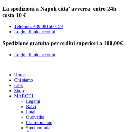
La spedizioni a Napoli citta’ avverra' entro 24h
costo 10 €
Telefono: +39 081660159
Login | Il mio account
Spedizione gratuita per ordini superiori a 100,00€
Login | Il mio account
Home
Chi siamo
Libri
Shop
MARCHI
Legami
Balvi
Itotal
Quovadis
Clairefontaine
Smemoranda