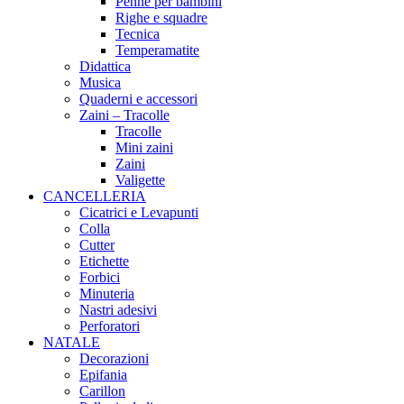
Penne per bambini
Righe e squadre
Tecnica
Temperamatite
Didattica
Musica
Quaderni e accessori
Zaini – Tracolle
Tracolle
Mini zaini
Zaini
Valigette
CANCELLERIA
Cicatrici e Levapunti
Colla
Cutter
Etichette
Forbici
Minuteria
Nastri adesivi
Perforatori
NATALE
Decorazioni
Epifania
Carillon