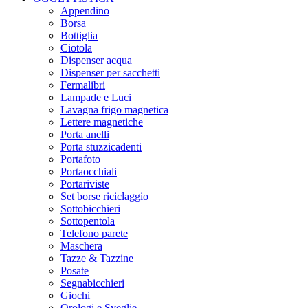
Appendino
Borsa
Bottiglia
Ciotola
Dispenser acqua
Dispenser per sacchetti
Fermalibri
Lampade e Luci
Lavagna frigo magnetica
Lettere magnetiche
Porta anelli
Porta stuzzicadenti
Portafoto
Portaocchiali
Portariviste
Set borse riciclaggio
Sottobicchieri
Sottopentola
Telefono parete
Maschera
Tazze & Tazzine
Posate
Segnabicchieri
Giochi
Orologi e Sveglie