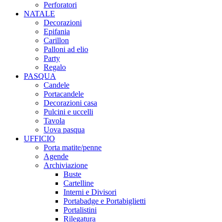
Perforatori
NATALE
Decorazioni
Epifania
Carillon
Palloni ad elio
Party
Regalo
PASQUA
Candele
Portacandele
Decorazioni casa
Pulcini e uccelli
Tavola
Uova pasqua
UFFICIO
Porta matite/penne
Agende
Archiviazione
Buste
Cartelline
Interni e Divisori
Portabadge e Portabiglietti
Portalistini
Rilegatura