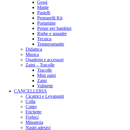
Gessi
Matite
Pastelli
Pennarelli Kit
Portamine
Penne per bambini
Righe e squadre
Tecnica
Temperamatite
Didattica
Musica
Quaderni e accessori
Zaini – Tracolle
Tracolle
Mini zaini
Zaini
Valigette
CANCELLERIA
Cicatrici e Levapunti
Colla
Cutter
Etichette
Forbici
Minuteria
Nastri adesivi