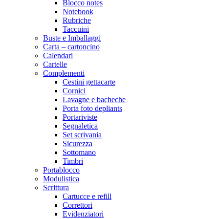
Blocco notes
Notebook
Rubriche
Taccuini
Buste e Imballaggi
Carta – cartoncino
Calendari
Cartelle
Complementi
Cestini gettacarte
Cornici
Lavagne e bacheche
Porta foto depliants
Portariviste
Segnaletica
Set scrivania
Sicurezza
Sottomano
Timbri
Portablocco
Modulistica
Scrittura
Cartucce e refill
Correttori
Evidenziatori