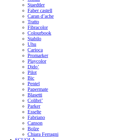
Staedtler
Faber castell
Caran d’ache
Tratto
Fibracolor
Colourbook
Stabilo
Uhu
Carioca
Promarker
Playcolor
Dido’
Pilot
Bic
Pentel
Papermate
Blasetti
Colibri’
Parker
Esselte
Fabriano
Canson
Bolze
Chiara Ferragni
SCUOLA