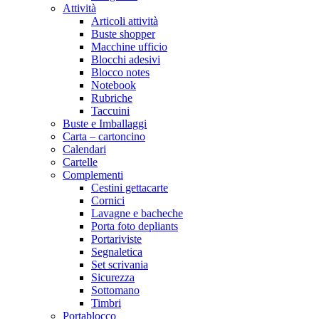
Attività
Articoli attività
Buste shopper
Macchine ufficio
Blocchi adesivi
Blocco notes
Notebook
Rubriche
Taccuini
Buste e Imballaggi
Carta – cartoncino
Calendari
Cartelle
Complementi
Cestini gettacarte
Cornici
Lavagne e bacheche
Porta foto depliants
Portariviste
Segnaletica
Set scrivania
Sicurezza
Sottomano
Timbri
Portablocco