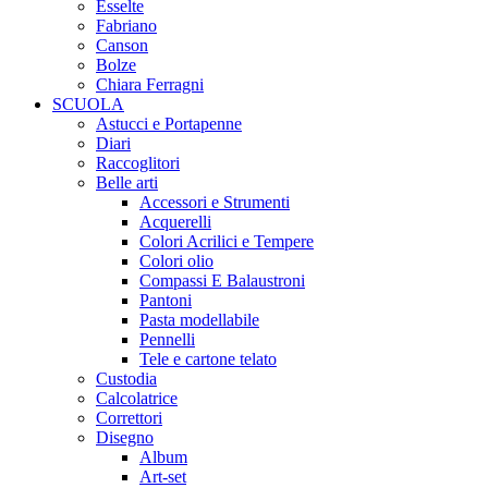
Esselte
Fabriano
Canson
Bolze
Chiara Ferragni
SCUOLA
Astucci e Portapenne
Diari
Raccoglitori
Belle arti
Accessori e Strumenti
Acquerelli
Colori Acrilici e Tempere
Colori olio
Compassi E Balaustroni
Pantoni
Pasta modellabile
Pennelli
Tele e cartone telato
Custodia
Calcolatrice
Correttori
Disegno
Album
Art-set