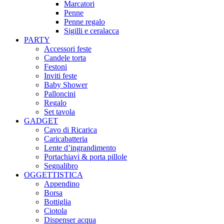
Marcatori
Penne
Penne regalo
Sigilli e ceralacca
PARTY
Accessori feste
Candele torta
Festoni
Inviti feste
Baby Shower​
Palloncini
Regalo
Set tavola
GADGET
Cavo di Ricarica
Caricabatteria
Lente d’ingrandimento
Portachiavi & porta pillole
Segnalibro
OGGETTISTICA
Appendino
Borsa
Bottiglia
Ciotola
Dispenser acqua