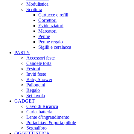
Modulistica
Scrittura
Cartucce e refill
Correttori
Evidenziatori
Marcatori
Penne
Penne regalo
Sigilli e ceralacca
PARTY
Accessori feste
Candele torta
Festoni
Inviti feste
Baby Shower​
Palloncini
Regalo
Set tavola
GADGET
Cavo di Ricarica
Caricabatteria
Lente d’ingrandimento
Portachiavi & porta pillole
Segnalibro
OGGETTISTICA