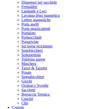
Dispenser per sacchetti
Fermalibri
Lampade e Luci
Lavagna frigo magnetica
Lettere magnetiche
Porta anelli
Porta stuzzicadenti
Portafoto
Portaocchiali
Portariviste
Set borse riciclaggio
Sottobicchieri
Sottopentola
Telefono parete
Maschera
Tazze & Tazzine
Posate
Segnabicchieri
Giochi
Orologi e Sveglie
Sacchetti
Borraccia Termica
Cuscini
Clip
Contatti