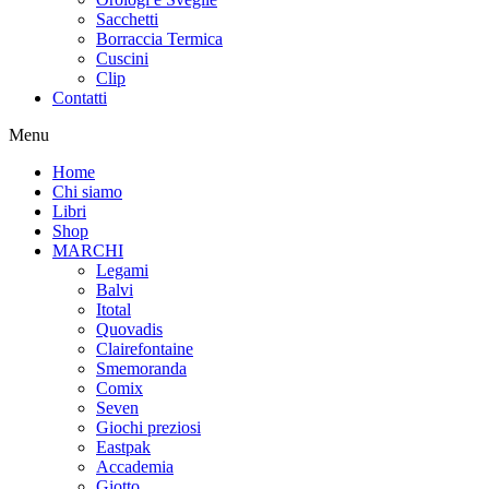
Sacchetti
Borraccia Termica
Cuscini
Clip
Contatti
Menu
Home
Chi siamo
Libri
Shop
MARCHI
Legami
Balvi
Itotal
Quovadis
Clairefontaine
Smemoranda
Comix
Seven
Giochi preziosi
Eastpak
Accademia
Giotto