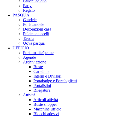
Palloni ad elio
Party
Regalo
PASQUA
Candele
Portacandele
Decorazioni casa
Pulcini e uccelli
Tavola
Uova pasqua
UFFICIO
Porta matite/penne
Agende
Archiviazione
Buste
Cartelline
Interni e Divisori
Portabadge e Portabiglietti
Portalistini
Rilegatura
Attività
Articoli attività
Buste shopper
Macchine ufficio
Blocchi adesivi