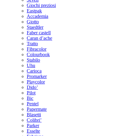
Giochi preziosi
Eastpak
Accademia
Giotto
Staedtler
Faber castell
Caran d’ache
Tratto
Fibracolor
Colourbook
Stabilo
Uhu
Carioca
Promarker
Playcolor
Dido’
Pilot
Bic
Pentel
Papermate
Blasetti
Colibri’
Parker
Esselte