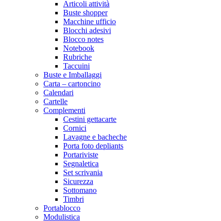
Articoli attività
Buste shopper
Macchine ufficio
Blocchi adesivi
Blocco notes
Notebook
Rubriche
Taccuini
Buste e Imballaggi
Carta – cartoncino
Calendari
Cartelle
Complementi
Cestini gettacarte
Cornici
Lavagne e bacheche
Porta foto depliants
Portariviste
Segnaletica
Set scrivania
Sicurezza
Sottomano
Timbri
Portablocco
Modulistica