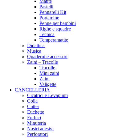
Matite
Pastelli
Pennarelli Kit
Portamine
Penne per bambini
Righe e squadre
Tecnica
Temperamatite
Didattica
Musica
Quaderni e accessori
Zaini – Tracolle
Tracolle
Mini zaini
Zaini
Valigette
CANCELLERIA
Cicatrici e Levapunti
Colla
Cutter
Etichette
Forbici
Minuteria
Nastri adesivi
Perforatori