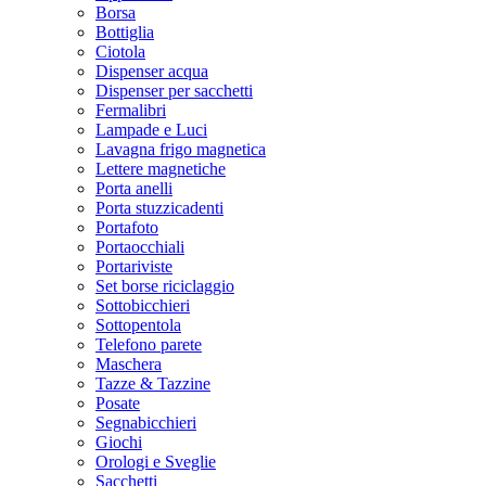
Borsa
Bottiglia
Ciotola
Dispenser acqua
Dispenser per sacchetti
Fermalibri
Lampade e Luci
Lavagna frigo magnetica
Lettere magnetiche
Porta anelli
Porta stuzzicadenti
Portafoto
Portaocchiali
Portariviste
Set borse riciclaggio
Sottobicchieri
Sottopentola
Telefono parete
Maschera
Tazze & Tazzine
Posate
Segnabicchieri
Giochi
Orologi e Sveglie
Sacchetti