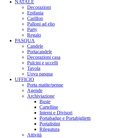
NATALE
Decorazioni
Epifania
Carillon
Palloni ad elio
Party
Regalo
PASQUA
Candele
Portacandele
Decorazioni casa
Pulcini e uccelli
Tavola
Uova pasqua
UFFICIO
Porta matite/penne
Agende
Archiviazione
Buste
Cartelline
Interni e Divisori
Portabadge e Portabiglietti
Portalistini
Rilegatura
Attività