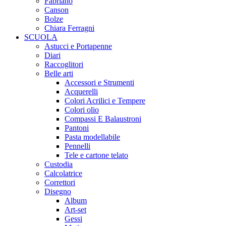
Fabriano
Canson
Bolze
Chiara Ferragni
SCUOLA
Astucci e Portapenne
Diari
Raccoglitori
Belle arti
Accessori e Strumenti
Acquerelli
Colori Acrilici e Tempere
Colori olio
Compassi E Balaustroni
Pantoni
Pasta modellabile
Pennelli
Tele e cartone telato
Custodia
Calcolatrice
Correttori
Disegno
Album
Art-set
Gessi