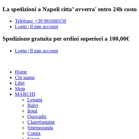
La spedizioni a Napoli citta’ avverra' entro 24h costo
Telefono: +39 081660159
Login | Il mio account
Spedizione gratuita per ordini superiori a 100,00€
Login | Il mio account
Home
Chi siamo
Libri
Shop
MARCHI
Legami
Balvi
Itotal
Quovadis
Clairefontaine
Smemoranda
Comix
Seven