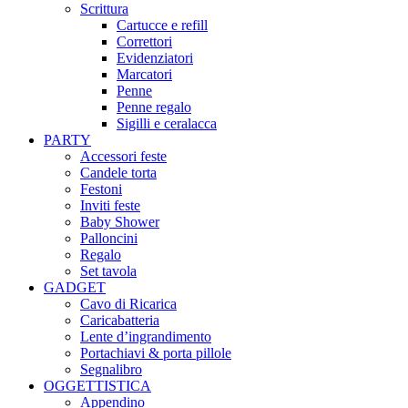
Scrittura
Cartucce e refill
Correttori
Evidenziatori
Marcatori
Penne
Penne regalo
Sigilli e ceralacca
PARTY
Accessori feste
Candele torta
Festoni
Inviti feste
Baby Shower​
Palloncini
Regalo
Set tavola
GADGET
Cavo di Ricarica
Caricabatteria
Lente d’ingrandimento
Portachiavi & porta pillole
Segnalibro
OGGETTISTICA
Appendino