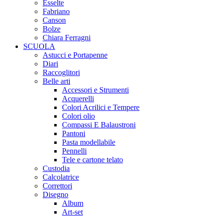
Esselte
Fabriano
Canson
Bolze
Chiara Ferragni
SCUOLA
Astucci e Portapenne
Diari
Raccoglitori
Belle arti
Accessori e Strumenti
Acquerelli
Colori Acrilici e Tempere
Colori olio
Compassi E Balaustroni
Pantoni
Pasta modellabile
Pennelli
Tele e cartone telato
Custodia
Calcolatrice
Correttori
Disegno
Album
Art-set