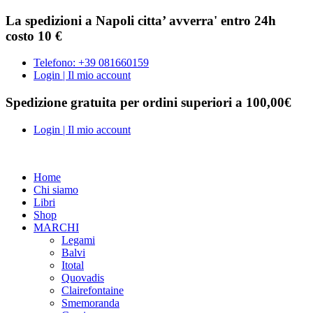
La spedizioni a Napoli citta’ avverra' entro 24h
costo 10 €
Telefono: +39 081660159
Login | Il mio account
Spedizione gratuita per ordini superiori a 100,00€
Login | Il mio account
Home
Chi siamo
Libri
Shop
MARCHI
Legami
Balvi
Itotal
Quovadis
Clairefontaine
Smemoranda