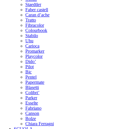
Staedtler
Faber castell
Caran d’ache
Tratto
Fibracolor
Colourbook
Stabilo
Uhu
Carioca
Promarker
Playcolor
Dido’
Pilot
Bic
Pentel
Papermate
Blasetti
Colibri’
Parker
Esselte
Fabriano
Canson
Bolze
Chiara Ferragni
SCUOLA