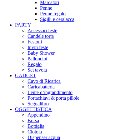
Marcatori
Penne
Penne regalo
Sigilli e ceralacca
PARTY
Accessori feste
Candele torta
Festoni
Inviti feste
Baby Shower​
Palloncini
Regalo
Set tavola
GADGET
Cavo di Ricarica
Caricabatteria
Lente d’ingrandimento
Portachiavi & porta pillole
Segnalibro
OGGETTISTICA
Appendino
Borsa
Bottiglia
Ciotola
Dispenser acqua