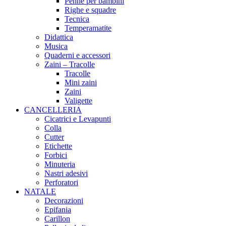
Penne per bambini
Righe e squadre
Tecnica
Temperamatite
Didattica
Musica
Quaderni e accessori
Zaini – Tracolle
Tracolle
Mini zaini
Zaini
Valigette
CANCELLERIA
Cicatrici e Levapunti
Colla
Cutter
Etichette
Forbici
Minuteria
Nastri adesivi
Perforatori
NATALE
Decorazioni
Epifania
Carillon