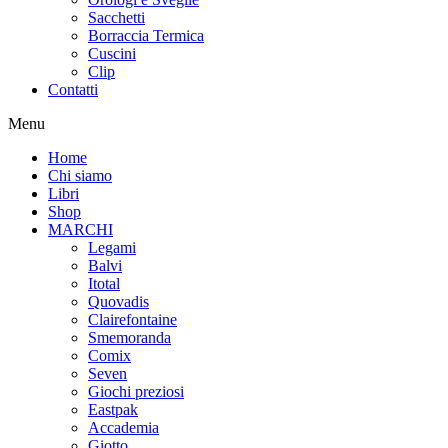
Sacchetti
Borraccia Termica
Cuscini
Clip
Contatti
Menu
Home
Chi siamo
Libri
Shop
MARCHI
Legami
Balvi
Itotal
Quovadis
Clairefontaine
Smemoranda
Comix
Seven
Giochi preziosi
Eastpak
Accademia
Giotto