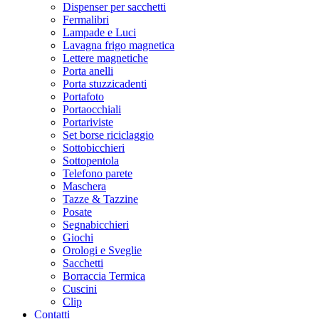
Dispenser per sacchetti
Fermalibri
Lampade e Luci
Lavagna frigo magnetica
Lettere magnetiche
Porta anelli
Porta stuzzicadenti
Portafoto
Portaocchiali
Portariviste
Set borse riciclaggio
Sottobicchieri
Sottopentola
Telefono parete
Maschera
Tazze & Tazzine
Posate
Segnabicchieri
Giochi
Orologi e Sveglie
Sacchetti
Borraccia Termica
Cuscini
Clip
Contatti