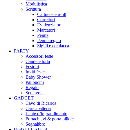
Modulistica
Scrittura
Cartucce e refill
Correttori
Evidenziatori
Marcatori
Penne
Penne regalo
Sigilli e ceralacca
PARTY
Accessori feste
Candele torta
Festoni
Inviti feste
Baby Shower​
Palloncini
Regalo
Set tavola
GADGET
Cavo di Ricarica
Caricabatteria
Lente d’ingrandimento
Portachiavi & porta pillole
Segnalibro
OGGETTISTICA