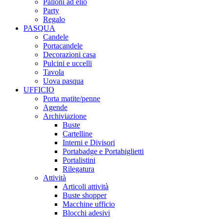
Palloni ad elio
Party
Regalo
PASQUA
Candele
Portacandele
Decorazioni casa
Pulcini e uccelli
Tavola
Uova pasqua
UFFICIO
Porta matite/penne
Agende
Archiviazione
Buste
Cartelline
Interni e Divisori
Portabadge e Portabiglietti
Portalistini
Rilegatura
Attività
Articoli attività
Buste shopper
Macchine ufficio
Blocchi adesivi