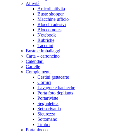
Attività
Articoli attività
Buste shopper
Macchine ufficio
Blocchi adesivi
Blocco notes
Notebook
Rubriche
Taccuini
Buste e Imballaggi
Carta – cartoncino
Calendari
Cartelle
Complementi
Cestini gettacarte
Cornici
Lavagne e bacheche
Porta foto depliants
Portariviste
Segnaletica
Set scrivania
Sicurezza
Sottomano
Timbri
Portablocco