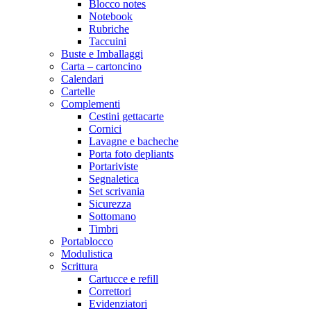
Blocco notes
Notebook
Rubriche
Taccuini
Buste e Imballaggi
Carta – cartoncino
Calendari
Cartelle
Complementi
Cestini gettacarte
Cornici
Lavagne e bacheche
Porta foto depliants
Portariviste
Segnaletica
Set scrivania
Sicurezza
Sottomano
Timbri
Portablocco
Modulistica
Scrittura
Cartucce e refill
Correttori
Evidenziatori