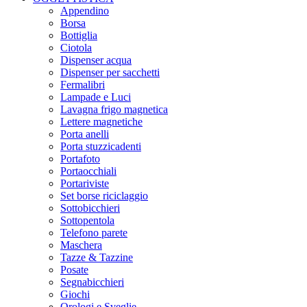
Appendino
Borsa
Bottiglia
Ciotola
Dispenser acqua
Dispenser per sacchetti
Fermalibri
Lampade e Luci
Lavagna frigo magnetica
Lettere magnetiche
Porta anelli
Porta stuzzicadenti
Portafoto
Portaocchiali
Portariviste
Set borse riciclaggio
Sottobicchieri
Sottopentola
Telefono parete
Maschera
Tazze & Tazzine
Posate
Segnabicchieri
Giochi
Orologi e Sveglie