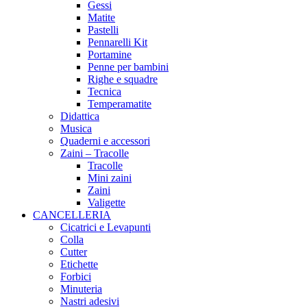
Gessi
Matite
Pastelli
Pennarelli Kit
Portamine
Penne per bambini
Righe e squadre
Tecnica
Temperamatite
Didattica
Musica
Quaderni e accessori
Zaini – Tracolle
Tracolle
Mini zaini
Zaini
Valigette
CANCELLERIA
Cicatrici e Levapunti
Colla
Cutter
Etichette
Forbici
Minuteria
Nastri adesivi