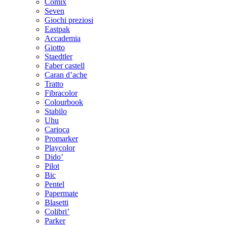
Comix
Seven
Giochi preziosi
Eastpak
Accademia
Giotto
Staedtler
Faber castell
Caran d’ache
Tratto
Fibracolor
Colourbook
Stabilo
Uhu
Carioca
Promarker
Playcolor
Dido’
Pilot
Bic
Pentel
Papermate
Blasetti
Colibri’
Parker