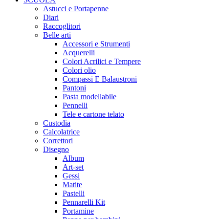
Astucci e Portapenne
Diari
Raccoglitori
Belle arti
Accessori e Strumenti
Acquerelli
Colori Acrilici e Tempere
Colori olio
Compassi E Balaustroni
Pantoni
Pasta modellabile
Pennelli
Tele e cartone telato
Custodia
Calcolatrice
Correttori
Disegno
Album
Art-set
Gessi
Matite
Pastelli
Pennarelli Kit
Portamine