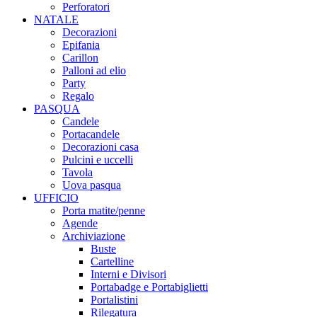
Perforatori
NATALE
Decorazioni
Epifania
Carillon
Palloni ad elio
Party
Regalo
PASQUA
Candele
Portacandele
Decorazioni casa
Pulcini e uccelli
Tavola
Uova pasqua
UFFICIO
Porta matite/penne
Agende
Archiviazione
Buste
Cartelline
Interni e Divisori
Portabadge e Portabiglietti
Portalistini
Rilegatura