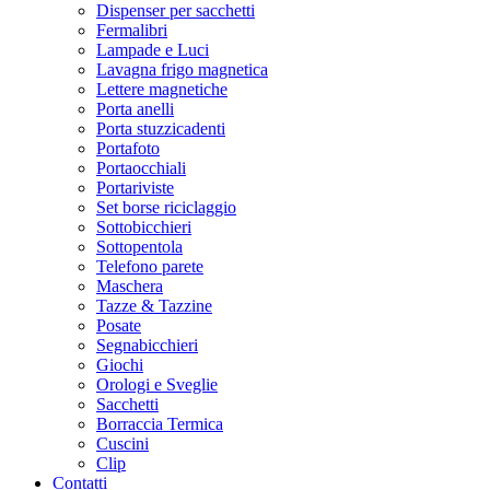
Dispenser per sacchetti
Fermalibri
Lampade e Luci
Lavagna frigo magnetica
Lettere magnetiche
Porta anelli
Porta stuzzicadenti
Portafoto
Portaocchiali
Portariviste
Set borse riciclaggio
Sottobicchieri
Sottopentola
Telefono parete
Maschera
Tazze & Tazzine
Posate
Segnabicchieri
Giochi
Orologi e Sveglie
Sacchetti
Borraccia Termica
Cuscini
Clip
Contatti