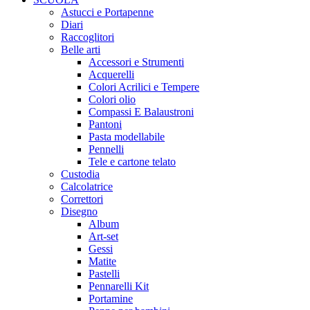
Astucci e Portapenne
Diari
Raccoglitori
Belle arti
Accessori e Strumenti
Acquerelli
Colori Acrilici e Tempere
Colori olio
Compassi E Balaustroni
Pantoni
Pasta modellabile
Pennelli
Tele e cartone telato
Custodia
Calcolatrice
Correttori
Disegno
Album
Art-set
Gessi
Matite
Pastelli
Pennarelli Kit
Portamine