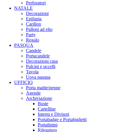
Perforatori
NATALE
Decorazioni
Epifania
Carillon
Palloni ad elio
Party
Regalo
PASQUA
Candele
Portacandele
Decorazioni casa
Pulcini e uccelli
Tavola
Uova pasqua
UFFICIO
Porta matite/penne
Agende
Archiviazione
Buste
Cartelline
Interni e Divisori
Portabadge e Portabiglietti
Portalistini
Rilegatura