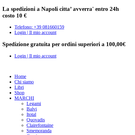
La spedizioni a Napoli citta’ avverra' entro 24h
costo 10 €
Telefono: +39 081660159
Login | Il mio account
Spedizione gratuita per ordini superiori a 100,00€
Login | Il mio account
Home
Chi siamo
Libri
Shop
MARCHI
Legami
Balvi
Itotal
Quovadis
Clairefontaine
Smemoranda