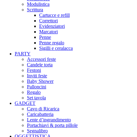
Modulistica
Scrittura
Cartucce e refill
Correttori
Evidenziatori
Marcatori
Penne
Penne regalo
Sigilli e ceralacca
PARTY
Accessori feste
Candele torta
Festoni
Inviti feste
Baby Shower​
Palloncini
Regalo
Set tavola
GADGET
Cavo di Ricarica
Caricabatteria
Lente d’ingrandimento
Portachiavi & porta pillole
Segnalibro
OGGETTISTICA