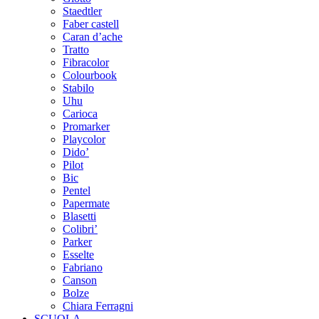
Staedtler
Faber castell
Caran d’ache
Tratto
Fibracolor
Colourbook
Stabilo
Uhu
Carioca
Promarker
Playcolor
Dido’
Pilot
Bic
Pentel
Papermate
Blasetti
Colibri’
Parker
Esselte
Fabriano
Canson
Bolze
Chiara Ferragni
SCUOLA