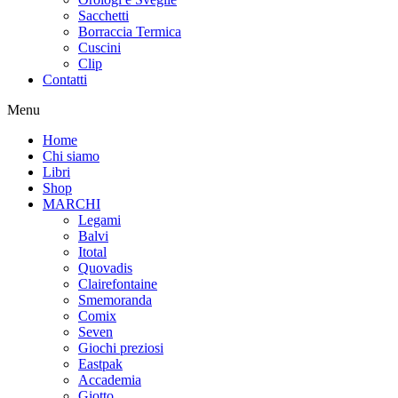
Sacchetti
Borraccia Termica
Cuscini
Clip
Contatti
Menu
Home
Chi siamo
Libri
Shop
MARCHI
Legami
Balvi
Itotal
Quovadis
Clairefontaine
Smemoranda
Comix
Seven
Giochi preziosi
Eastpak
Accademia
Giotto