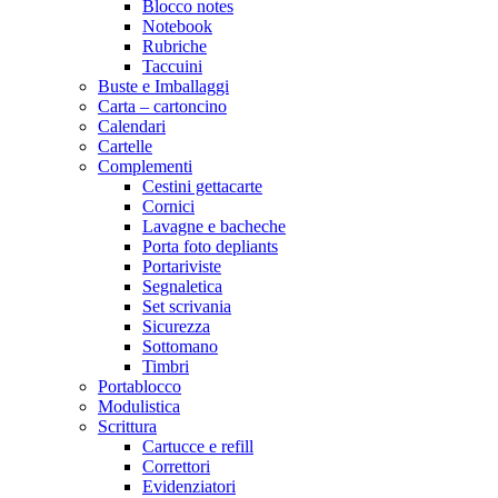
Blocco notes
Notebook
Rubriche
Taccuini
Buste e Imballaggi
Carta – cartoncino
Calendari
Cartelle
Complementi
Cestini gettacarte
Cornici
Lavagne e bacheche
Porta foto depliants
Portariviste
Segnaletica
Set scrivania
Sicurezza
Sottomano
Timbri
Portablocco
Modulistica
Scrittura
Cartucce e refill
Correttori
Evidenziatori