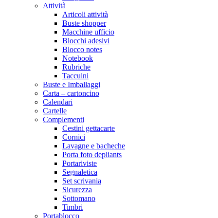
Attività
Articoli attività
Buste shopper
Macchine ufficio
Blocchi adesivi
Blocco notes
Notebook
Rubriche
Taccuini
Buste e Imballaggi
Carta – cartoncino
Calendari
Cartelle
Complementi
Cestini gettacarte
Cornici
Lavagne e bacheche
Porta foto depliants
Portariviste
Segnaletica
Set scrivania
Sicurezza
Sottomano
Timbri
Portablocco