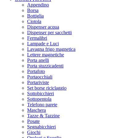
Appendino
Borsa
Bottiglia
Ciotola
Dispenser acqua
Dispenser per sacchetti
Fermalibri
Lampade e Luci
Lavagna frigo magnetica
Lettere magnetiche
Porta anelli
Porta stuzzicadenti
Portafoto
Portaocchiali
Portariviste
Set borse riciclaggio
Sottobicchieri
Sottopentola
Telefono parete
Maschera
Tazze & Tazzine
Posate
Segnabicchieri
Giochi
Orologi e Sveglie