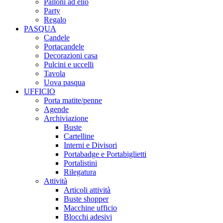
Palloni ad elio
Party
Regalo
PASQUA
Candele
Portacandele
Decorazioni casa
Pulcini e uccelli
Tavola
Uova pasqua
UFFICIO
Porta matite/penne
Agende
Archiviazione
Buste
Cartelline
Interni e Divisori
Portabadge e Portabiglietti
Portalistini
Rilegatura
Attività
Articoli attività
Buste shopper
Macchine ufficio
Blocchi adesivi