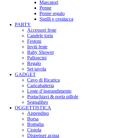
Marcatori
Penne
Penne regalo
Sigilli e ceralacca
PARTY
Accessori feste
Candele torta
Festoni
Inviti feste
Baby Shower​
Palloncini
Regalo
Set tavola
GADGET
Cavo di Ricarica
Caricabatteria
Lente d’ingrandimento
Portachiavi & porta pillole
Segnalibro
OGGETTISTICA
Appendino
Borsa
Bottiglia
Ciotola
Dispenser acqua