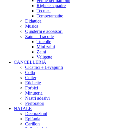
Penne per bambini
Righe e squadre
Tecnica
Temperamatite
Didattica
Musica
Quaderni e accessori
Zaini – Tracolle
Tracolle
Mini zaini
Zaini
Valigette
CANCELLERIA
Cicatrici e Levapunti
Colla
Cutter
Etichette
Forbici
Minuteria
Nastri adesivi
Perforatori
NATALE
Decorazioni
Epifania
Carillon