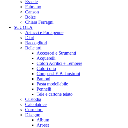
Esselte
Fabriano
Canson
Bolze
Chiara Ferragni
SCUOLA
Astucci e Portapenne
Diari
Raccoglitori
Belle arti
Accessori e Strumenti
Acquerelli
Colori Acrilici e Tempere
Colori olio
Compassi E Balaustroni
Pantoni
Pasta modellabile
Pennelli
Tele e cartone telato
Custodia
Calcolatrice
Correttori
Disegno
Album
Art-set