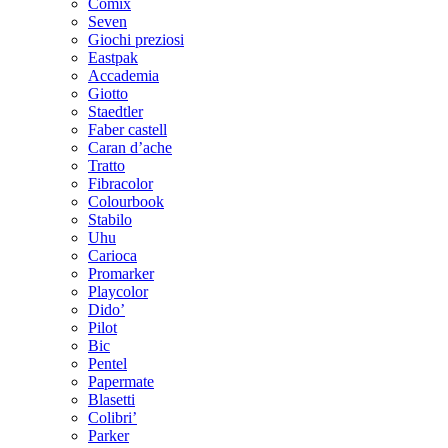
Comix
Seven
Giochi preziosi
Eastpak
Accademia
Giotto
Staedtler
Faber castell
Caran d’ache
Tratto
Fibracolor
Colourbook
Stabilo
Uhu
Carioca
Promarker
Playcolor
Dido’
Pilot
Bic
Pentel
Papermate
Blasetti
Colibri’
Parker