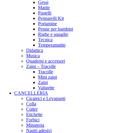
Gessi
Matite
Pastelli
Pennarelli Kit
Portamine
Penne per bambini
Righe e squadre
Tecnica
Temperamatite
Didattica
Musica
Quaderni e accessori
Zaini – Tracolle
Tracolle
Mini zaini
Zaini
Valigette
CANCELLERIA
Cicatrici e Levapunti
Colla
Cutter
Etichette
Forbici
Minuteria
Nastri adesivi