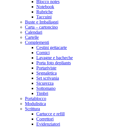
Blocco notes
Notebook
Rubriche
Taccuini
Buste e Imballaggi
Carta – cartoncino
Calendari
Cartelle
Complementi
Cestini gettacarte
Cornici
Lavagne e bacheche
Porta foto depliants
Portariviste
Segnaletica
Set scrivania
Sicurezza
Sottomano
Timbri
Portablocco
Modulistica
Scrittura
Cartucce e refill
Correttori
Evidenziatori