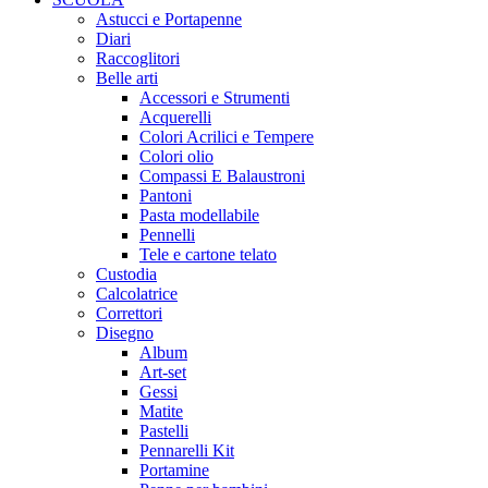
Astucci e Portapenne
Diari
Raccoglitori
Belle arti
Accessori e Strumenti
Acquerelli
Colori Acrilici e Tempere
Colori olio
Compassi E Balaustroni
Pantoni
Pasta modellabile
Pennelli
Tele e cartone telato
Custodia
Calcolatrice
Correttori
Disegno
Album
Art-set
Gessi
Matite
Pastelli
Pennarelli Kit
Portamine