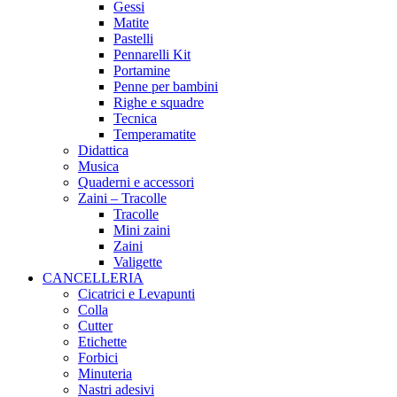
Gessi
Matite
Pastelli
Pennarelli Kit
Portamine
Penne per bambini
Righe e squadre
Tecnica
Temperamatite
Didattica
Musica
Quaderni e accessori
Zaini – Tracolle
Tracolle
Mini zaini
Zaini
Valigette
CANCELLERIA
Cicatrici e Levapunti
Colla
Cutter
Etichette
Forbici
Minuteria
Nastri adesivi