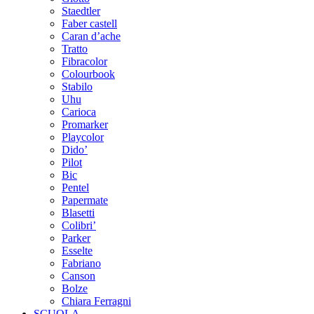
Staedtler
Faber castell
Caran d’ache
Tratto
Fibracolor
Colourbook
Stabilo
Uhu
Carioca
Promarker
Playcolor
Dido’
Pilot
Bic
Pentel
Papermate
Blasetti
Colibri’
Parker
Esselte
Fabriano
Canson
Bolze
Chiara Ferragni
SCUOLA