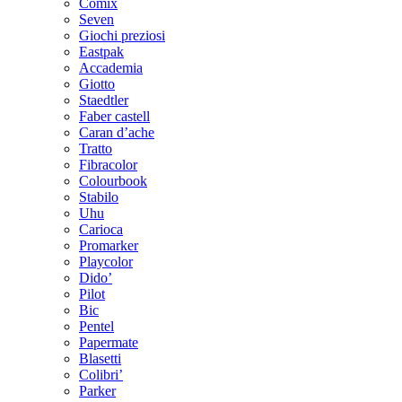
Comix
Seven
Giochi preziosi
Eastpak
Accademia
Giotto
Staedtler
Faber castell
Caran d’ache
Tratto
Fibracolor
Colourbook
Stabilo
Uhu
Carioca
Promarker
Playcolor
Dido’
Pilot
Bic
Pentel
Papermate
Blasetti
Colibri’
Parker