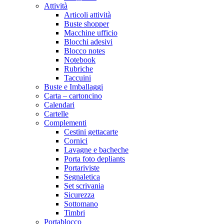
Attività
Articoli attività
Buste shopper
Macchine ufficio
Blocchi adesivi
Blocco notes
Notebook
Rubriche
Taccuini
Buste e Imballaggi
Carta – cartoncino
Calendari
Cartelle
Complementi
Cestini gettacarte
Cornici
Lavagne e bacheche
Porta foto depliants
Portariviste
Segnaletica
Set scrivania
Sicurezza
Sottomano
Timbri
Portablocco