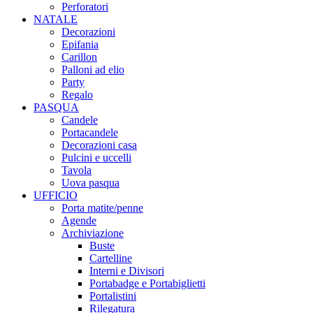
Perforatori
NATALE
Decorazioni
Epifania
Carillon
Palloni ad elio
Party
Regalo
PASQUA
Candele
Portacandele
Decorazioni casa
Pulcini e uccelli
Tavola
Uova pasqua
UFFICIO
Porta matite/penne
Agende
Archiviazione
Buste
Cartelline
Interni e Divisori
Portabadge e Portabiglietti
Portalistini
Rilegatura