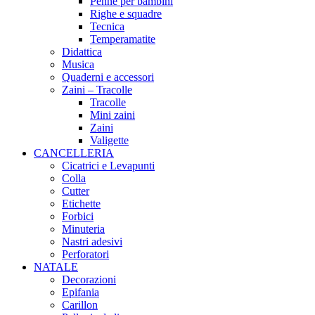
Penne per bambini
Righe e squadre
Tecnica
Temperamatite
Didattica
Musica
Quaderni e accessori
Zaini – Tracolle
Tracolle
Mini zaini
Zaini
Valigette
CANCELLERIA
Cicatrici e Levapunti
Colla
Cutter
Etichette
Forbici
Minuteria
Nastri adesivi
Perforatori
NATALE
Decorazioni
Epifania
Carillon