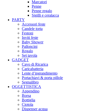
Marcatori
Penne
Penne regalo
Sigilli e ceralacca
PARTY
Accessori feste
Candele torta
Festoni
Inviti feste
Baby Shower​
Palloncini
Regalo
Set tavola
GADGET
Cavo di Ricarica
Caricabatteria
Lente d’ingrandimento
Portachiavi & porta pillole
Segnalibro
OGGETTISTICA
Appendino
Borsa
Bottiglia
Ciotola
Dispenser acqua