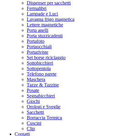
Dispenser per sacchetti
Fermalibri
Lampade e Luci
Lavagna frigo magnetica
Lettere magnetiche
Porta anelli
Porta stuzzicadenti
Portafoto
Portaocchiali
Portariviste
Set borse riciclaggio
Sottobicchieri
Sottopentola
Telefono parete
Maschera
Tazze & Tazzine
Posate
Segnabicchieri
Giochi
Orologi e Sveglie
Sacchetti
Borraccia Termica
Cuscini
Clip
Contatti