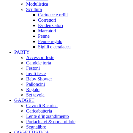
Modulistica
Scrittura
Cartucce e refill
Correttori
Evidenziatori
Marcatori
Penne
Penne regalo
Sigilli e ceralacca
PARTY
Accessori feste
Candele torta
Festoni
Inviti feste
Baby Shower​
Palloncini
Regalo
Set tavola
GADGET
Cavo di Ricarica
Caricabatteria
Lente d’ingrandimento
Portachiavi & porta pillole
Segnalibro
OGGETTISTICA