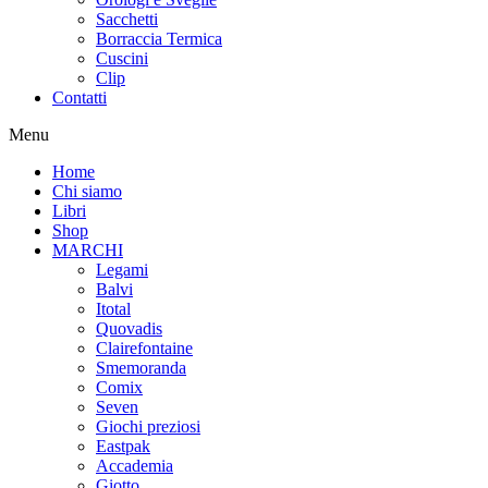
Sacchetti
Borraccia Termica
Cuscini
Clip
Contatti
Menu
Home
Chi siamo
Libri
Shop
MARCHI
Legami
Balvi
Itotal
Quovadis
Clairefontaine
Smemoranda
Comix
Seven
Giochi preziosi
Eastpak
Accademia
Giotto