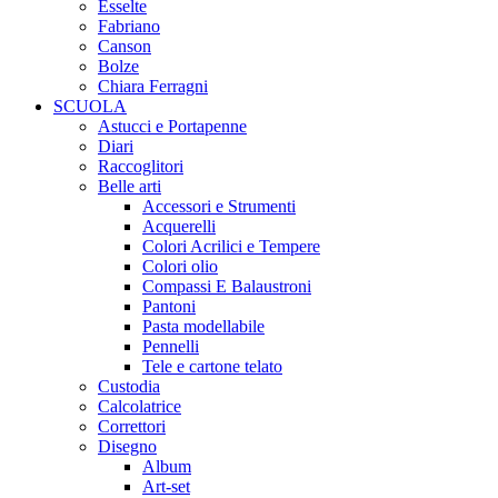
Esselte
Fabriano
Canson
Bolze
Chiara Ferragni
SCUOLA
Astucci e Portapenne
Diari
Raccoglitori
Belle arti
Accessori e Strumenti
Acquerelli
Colori Acrilici e Tempere
Colori olio
Compassi E Balaustroni
Pantoni
Pasta modellabile
Pennelli
Tele e cartone telato
Custodia
Calcolatrice
Correttori
Disegno
Album
Art-set