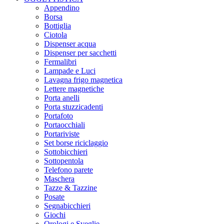
Appendino
Borsa
Bottiglia
Ciotola
Dispenser acqua
Dispenser per sacchetti
Fermalibri
Lampade e Luci
Lavagna frigo magnetica
Lettere magnetiche
Porta anelli
Porta stuzzicadenti
Portafoto
Portaocchiali
Portariviste
Set borse riciclaggio
Sottobicchieri
Sottopentola
Telefono parete
Maschera
Tazze & Tazzine
Posate
Segnabicchieri
Giochi
Orologi e Sveglie