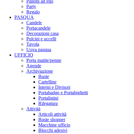
Palloni ad elio
Party
Regalo
PASQUA
Candele
Portacandele
Decorazioni casa
Pulcini e uccelli
Tavola
Uova pasqua
UFFICIO
Porta matite/penne
Agende
Archiviazione
Buste
Cartelline
Interni e Divisori
Portabadge e Portabiglietti
Portalistini
Rilegatura
Attività
Articoli attività
Buste shopper
Macchine ufficio
Blocchi adesivi