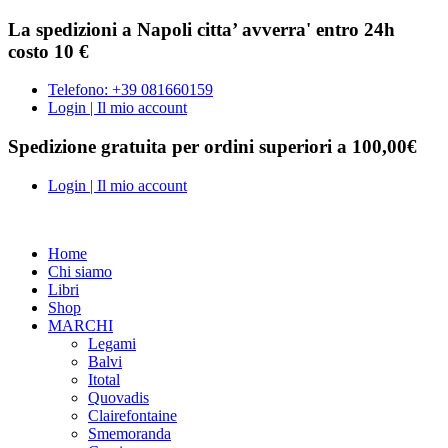
La spedizioni a Napoli citta’ avverra' entro 24h
costo 10 €
Telefono: +39 081660159
Login | Il mio account
Spedizione gratuita per ordini superiori a 100,00€
Login | Il mio account
Home
Chi siamo
Libri
Shop
MARCHI
Legami
Balvi
Itotal
Quovadis
Clairefontaine
Smemoranda