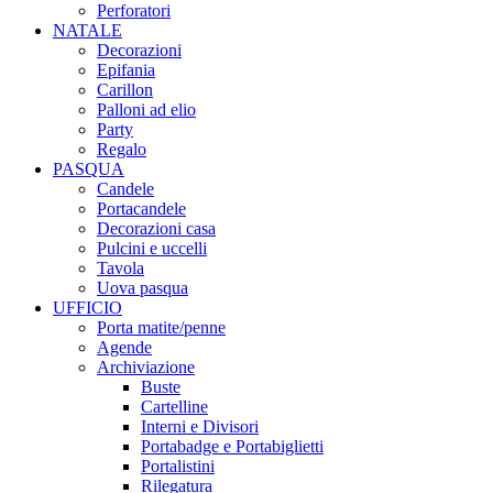
Perforatori
NATALE
Decorazioni
Epifania
Carillon
Palloni ad elio
Party
Regalo
PASQUA
Candele
Portacandele
Decorazioni casa
Pulcini e uccelli
Tavola
Uova pasqua
UFFICIO
Porta matite/penne
Agende
Archiviazione
Buste
Cartelline
Interni e Divisori
Portabadge e Portabiglietti
Portalistini
Rilegatura