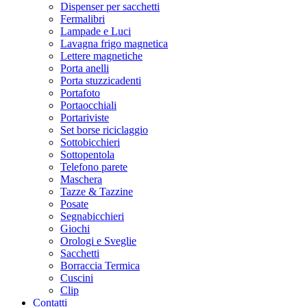
Dispenser per sacchetti
Fermalibri
Lampade e Luci
Lavagna frigo magnetica
Lettere magnetiche
Porta anelli
Porta stuzzicadenti
Portafoto
Portaocchiali
Portariviste
Set borse riciclaggio
Sottobicchieri
Sottopentola
Telefono parete
Maschera
Tazze & Tazzine
Posate
Segnabicchieri
Giochi
Orologi e Sveglie
Sacchetti
Borraccia Termica
Cuscini
Clip
Contatti