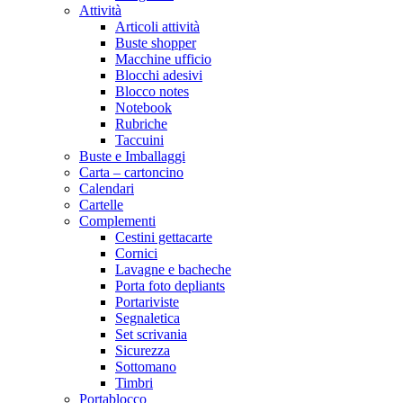
Attività
Articoli attività
Buste shopper
Macchine ufficio
Blocchi adesivi
Blocco notes
Notebook
Rubriche
Taccuini
Buste e Imballaggi
Carta – cartoncino
Calendari
Cartelle
Complementi
Cestini gettacarte
Cornici
Lavagne e bacheche
Porta foto depliants
Portariviste
Segnaletica
Set scrivania
Sicurezza
Sottomano
Timbri
Portablocco