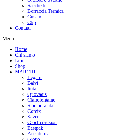
Sacchetti
Borraccia Termica
Cuscini
Clip
Contatti
Menu
Home
Chi siamo
Libri
Shop
MARCHI
Legami
Balvi
Itotal
Quovadis
Clairefontaine
Smemoranda
Comix
Seven
Giochi preziosi
Eastpak
Accademia
Giotto