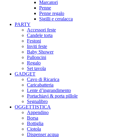
Marcatori
Penne
Penne regalo
Sigilli e ceralacca
PARTY
Accessori feste
Candele torta
Festoni
Inviti feste
Baby Shower​
Palloncini
Regalo
Set tavola
GADGET
Cavo di Ricarica
Caricabatteria
Lente d’ingrandimento
Portachiavi & porta pillole
Segnalibro
OGGETTISTICA
Appendino
Borsa
Bottiglia
Ciotola
Dispenser acqua