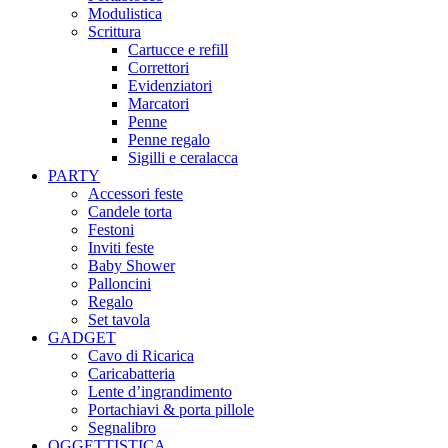
Modulistica
Scrittura
Cartucce e refill
Correttori
Evidenziatori
Marcatori
Penne
Penne regalo
Sigilli e ceralacca
PARTY
Accessori feste
Candele torta
Festoni
Inviti feste
Baby Shower​
Palloncini
Regalo
Set tavola
GADGET
Cavo di Ricarica
Caricabatteria
Lente d’ingrandimento
Portachiavi & porta pillole
Segnalibro
OGGETTISTICA