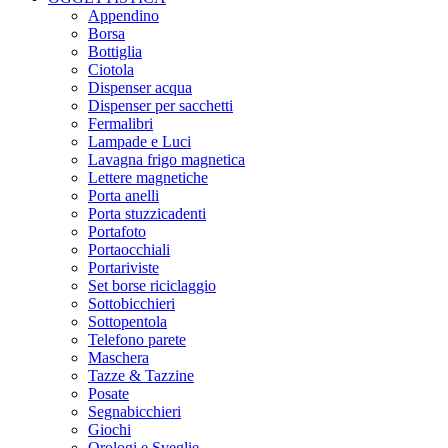
Appendino
Borsa
Bottiglia
Ciotola
Dispenser acqua
Dispenser per sacchetti
Fermalibri
Lampade e Luci
Lavagna frigo magnetica
Lettere magnetiche
Porta anelli
Porta stuzzicadenti
Portafoto
Portaocchiali
Portariviste
Set borse riciclaggio
Sottobicchieri
Sottopentola
Telefono parete
Maschera
Tazze & Tazzine
Posate
Segnabicchieri
Giochi
Orologi e Sveglie