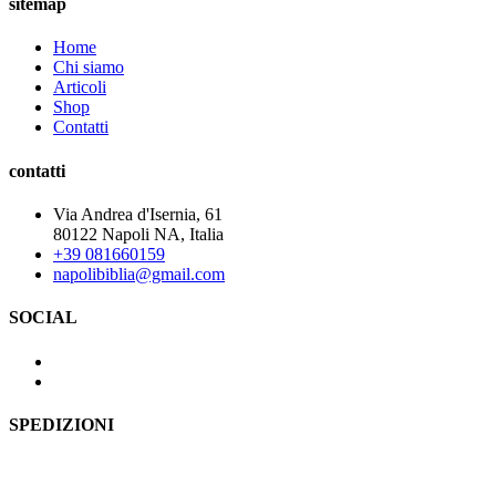
sitemap
Home
Chi siamo
Articoli
Shop
Contatti
contatti
Via Andrea d'Isernia, 61
80122 Napoli NA, Italia
+39 081660159
napolibiblia@gmail.com
SOCIAL
SPEDIZIONI