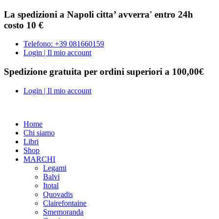
La spedizioni a Napoli citta’ avverra' entro 24h
costo 10 €
Telefono: +39 081660159
Login | Il mio account
Spedizione gratuita per ordini superiori a 100,00€
Login | Il mio account
Home
Chi siamo
Libri
Shop
MARCHI
Legami
Balvi
Itotal
Quovadis
Clairefontaine
Smemoranda