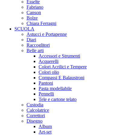
Esselte
Fabriano
Canson
Bolze
Chiara Ferragni
SCUOLA
Astucci e Portapenne
Diari
Raccoglitori
Belle arti
Accessori e Strumenti
Acquerelli
Colori Acrilici e Tempere
Colori olio
Compassi E Balaustroni
Pantoni
Pasta modellabile
Pennelli
Tele e cartone telato
Custodia
Calcolatrice
Correttori
Disegno
Album
Art-set