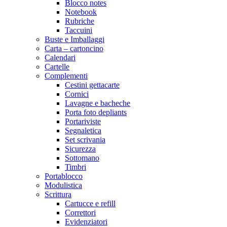
Blocco notes
Notebook
Rubriche
Taccuini
Buste e Imballaggi
Carta – cartoncino
Calendari
Cartelle
Complementi
Cestini gettacarte
Cornici
Lavagne e bacheche
Porta foto depliants
Portariviste
Segnaletica
Set scrivania
Sicurezza
Sottomano
Timbri
Portablocco
Modulistica
Scrittura
Cartucce e refill
Correttori
Evidenziatori