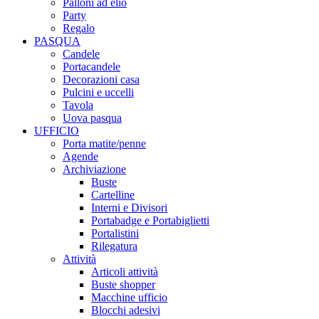
Palloni ad elio
Party
Regalo
PASQUA
Candele
Portacandele
Decorazioni casa
Pulcini e uccelli
Tavola
Uova pasqua
UFFICIO
Porta matite/penne
Agende
Archiviazione
Buste
Cartelline
Interni e Divisori
Portabadge e Portabiglietti
Portalistini
Rilegatura
Attività
Articoli attività
Buste shopper
Macchine ufficio
Blocchi adesivi