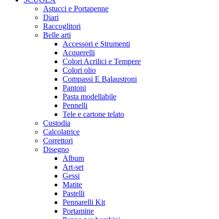
Astucci e Portapenne
Diari
Raccoglitori
Belle arti
Accessori e Strumenti
Acquerelli
Colori Acrilici e Tempere
Colori olio
Compassi E Balaustroni
Pantoni
Pasta modellabile
Pennelli
Tele e cartone telato
Custodia
Calcolatrice
Correttori
Disegno
Album
Art-set
Gessi
Matite
Pastelli
Pennarelli Kit
Portamine