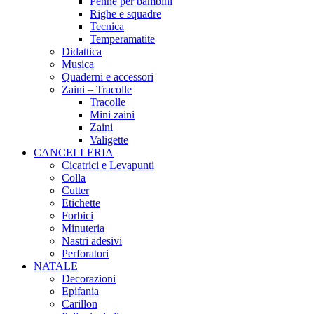
Penne per bambini
Righe e squadre
Tecnica
Temperamatite
Didattica
Musica
Quaderni e accessori
Zaini – Tracolle
Tracolle
Mini zaini
Zaini
Valigette
CANCELLERIA
Cicatrici e Levapunti
Colla
Cutter
Etichette
Forbici
Minuteria
Nastri adesivi
Perforatori
NATALE
Decorazioni
Epifania
Carillon