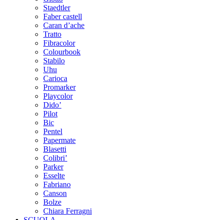
Staedtler
Faber castell
Caran d’ache
Tratto
Fibracolor
Colourbook
Stabilo
Uhu
Carioca
Promarker
Playcolor
Dido’
Pilot
Bic
Pentel
Papermate
Blasetti
Colibri’
Parker
Esselte
Fabriano
Canson
Bolze
Chiara Ferragni
SCUOLA