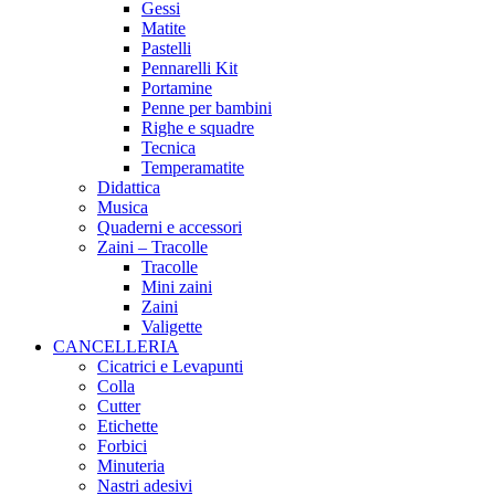
Gessi
Matite
Pastelli
Pennarelli Kit
Portamine
Penne per bambini
Righe e squadre
Tecnica
Temperamatite
Didattica
Musica
Quaderni e accessori
Zaini – Tracolle
Tracolle
Mini zaini
Zaini
Valigette
CANCELLERIA
Cicatrici e Levapunti
Colla
Cutter
Etichette
Forbici
Minuteria
Nastri adesivi