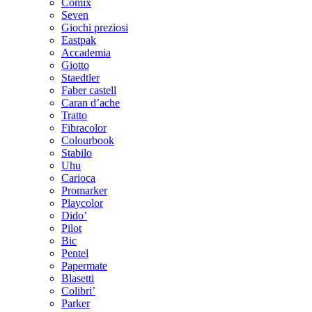
Comix
Seven
Giochi preziosi
Eastpak
Accademia
Giotto
Staedtler
Faber castell
Caran d’ache
Tratto
Fibracolor
Colourbook
Stabilo
Uhu
Carioca
Promarker
Playcolor
Dido’
Pilot
Bic
Pentel
Papermate
Blasetti
Colibri’
Parker