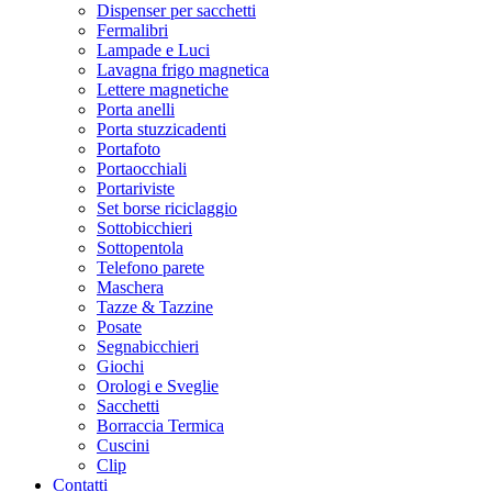
Dispenser per sacchetti
Fermalibri
Lampade e Luci
Lavagna frigo magnetica
Lettere magnetiche
Porta anelli
Porta stuzzicadenti
Portafoto
Portaocchiali
Portariviste
Set borse riciclaggio
Sottobicchieri
Sottopentola
Telefono parete
Maschera
Tazze & Tazzine
Posate
Segnabicchieri
Giochi
Orologi e Sveglie
Sacchetti
Borraccia Termica
Cuscini
Clip
Contatti