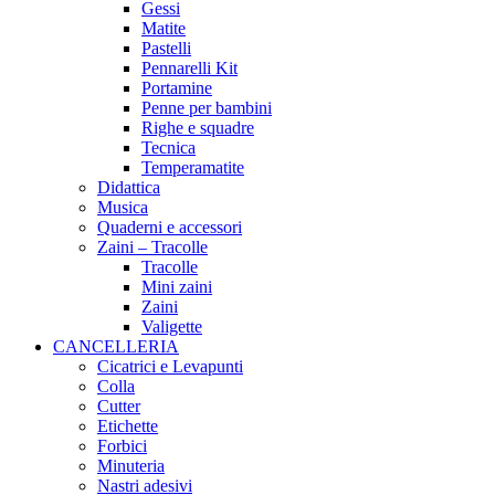
Gessi
Matite
Pastelli
Pennarelli Kit
Portamine
Penne per bambini
Righe e squadre
Tecnica
Temperamatite
Didattica
Musica
Quaderni e accessori
Zaini – Tracolle
Tracolle
Mini zaini
Zaini
Valigette
CANCELLERIA
Cicatrici e Levapunti
Colla
Cutter
Etichette
Forbici
Minuteria
Nastri adesivi