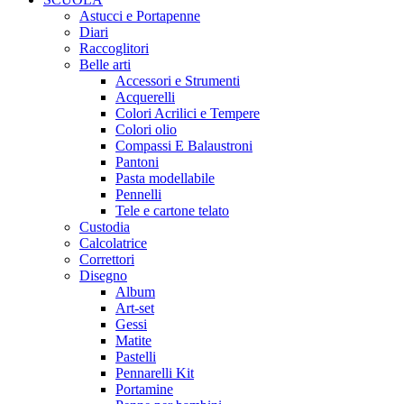
Astucci e Portapenne
Diari
Raccoglitori
Belle arti
Accessori e Strumenti
Acquerelli
Colori Acrilici e Tempere
Colori olio
Compassi E Balaustroni
Pantoni
Pasta modellabile
Pennelli
Tele e cartone telato
Custodia
Calcolatrice
Correttori
Disegno
Album
Art-set
Gessi
Matite
Pastelli
Pennarelli Kit
Portamine