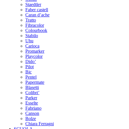
Staedtler
Faber castell
Caran d’ache
Tratto
Fibracolor
Colourbook
Stabilo
Uhu
Carioca
Promarker
Playcolor
Dido’
Pilot
Bic
Pentel
Papermate
Blasetti
Colibri’
Parker
Esselte
Fabriano
Canson
Bolze
Chiara Ferragni
SCUOLA