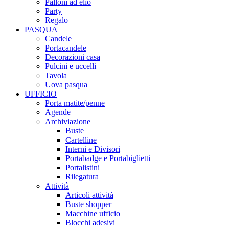
Palloni ad elio
Party
Regalo
PASQUA
Candele
Portacandele
Decorazioni casa
Pulcini e uccelli
Tavola
Uova pasqua
UFFICIO
Porta matite/penne
Agende
Archiviazione
Buste
Cartelline
Interni e Divisori
Portabadge e Portabiglietti
Portalistini
Rilegatura
Attività
Articoli attività
Buste shopper
Macchine ufficio
Blocchi adesivi