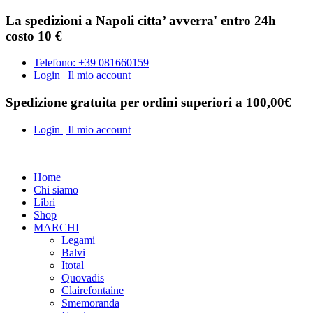
La spedizioni a Napoli citta’ avverra' entro 24h
costo 10 €
Telefono: +39 081660159
Login | Il mio account
Spedizione gratuita per ordini superiori a 100,00€
Login | Il mio account
Home
Chi siamo
Libri
Shop
MARCHI
Legami
Balvi
Itotal
Quovadis
Clairefontaine
Smemoranda