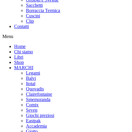
Sacchetti
Borraccia Termica
Cuscini
Clip
Contatti
Menu
Home
Chi siamo
Libri
Shop
MARCHI
Legami
Balvi
Itotal
Quovadis
Clairefontaine
Smemoranda
Comix
Seven
Giochi preziosi
Eastpak
Accademia
Giotto