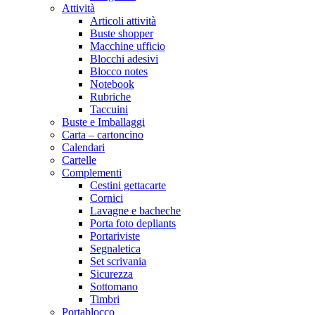
Attività
Articoli attività
Buste shopper
Macchine ufficio
Blocchi adesivi
Blocco notes
Notebook
Rubriche
Taccuini
Buste e Imballaggi
Carta – cartoncino
Calendari
Cartelle
Complementi
Cestini gettacarte
Cornici
Lavagne e bacheche
Porta foto depliants
Portariviste
Segnaletica
Set scrivania
Sicurezza
Sottomano
Timbri
Portablocco