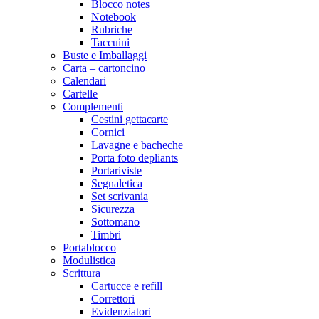
Blocco notes
Notebook
Rubriche
Taccuini
Buste e Imballaggi
Carta – cartoncino
Calendari
Cartelle
Complementi
Cestini gettacarte
Cornici
Lavagne e bacheche
Porta foto depliants
Portariviste
Segnaletica
Set scrivania
Sicurezza
Sottomano
Timbri
Portablocco
Modulistica
Scrittura
Cartucce e refill
Correttori
Evidenziatori