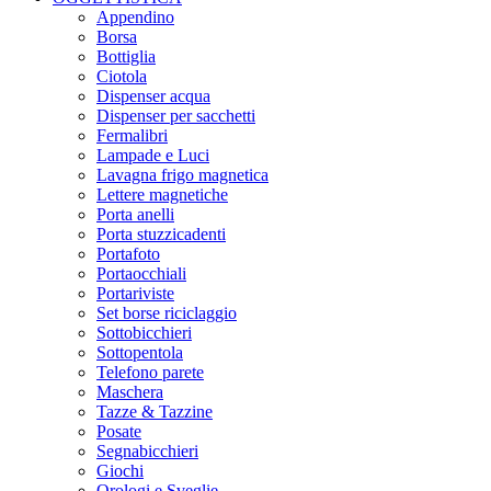
Appendino
Borsa
Bottiglia
Ciotola
Dispenser acqua
Dispenser per sacchetti
Fermalibri
Lampade e Luci
Lavagna frigo magnetica
Lettere magnetiche
Porta anelli
Porta stuzzicadenti
Portafoto
Portaocchiali
Portariviste
Set borse riciclaggio
Sottobicchieri
Sottopentola
Telefono parete
Maschera
Tazze & Tazzine
Posate
Segnabicchieri
Giochi
Orologi e Sveglie