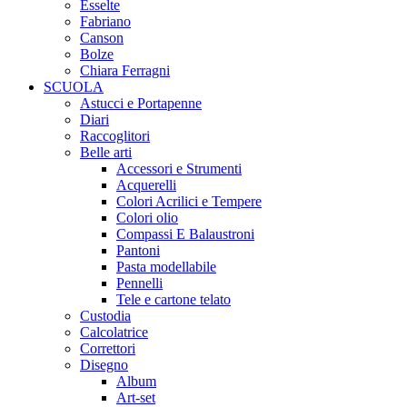
Esselte
Fabriano
Canson
Bolze
Chiara Ferragni
SCUOLA
Astucci e Portapenne
Diari
Raccoglitori
Belle arti
Accessori e Strumenti
Acquerelli
Colori Acrilici e Tempere
Colori olio
Compassi E Balaustroni
Pantoni
Pasta modellabile
Pennelli
Tele e cartone telato
Custodia
Calcolatrice
Correttori
Disegno
Album
Art-set