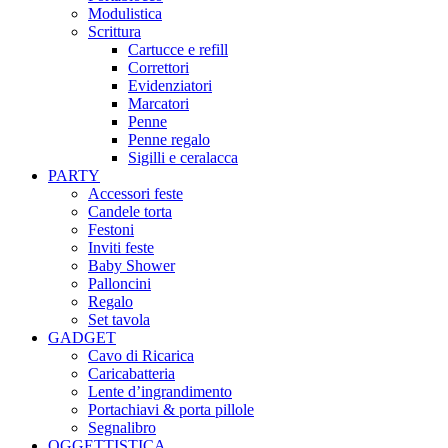
Modulistica
Scrittura
Cartucce e refill
Correttori
Evidenziatori
Marcatori
Penne
Penne regalo
Sigilli e ceralacca
PARTY
Accessori feste
Candele torta
Festoni
Inviti feste
Baby Shower​
Palloncini
Regalo
Set tavola
GADGET
Cavo di Ricarica
Caricabatteria
Lente d’ingrandimento
Portachiavi & porta pillole
Segnalibro
OGGETTISTICA