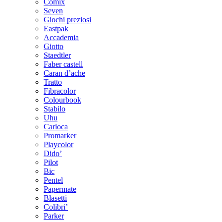
Comix
Seven
Giochi preziosi
Eastpak
Accademia
Giotto
Staedtler
Faber castell
Caran d’ache
Tratto
Fibracolor
Colourbook
Stabilo
Uhu
Carioca
Promarker
Playcolor
Dido’
Pilot
Bic
Pentel
Papermate
Blasetti
Colibri’
Parker