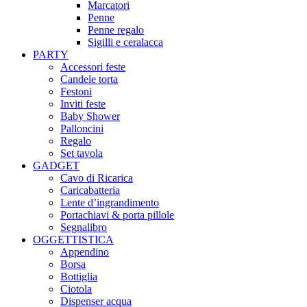
Marcatori
Penne
Penne regalo
Sigilli e ceralacca
PARTY
Accessori feste
Candele torta
Festoni
Inviti feste
Baby Shower​
Palloncini
Regalo
Set tavola
GADGET
Cavo di Ricarica
Caricabatteria
Lente d’ingrandimento
Portachiavi & porta pillole
Segnalibro
OGGETTISTICA
Appendino
Borsa
Bottiglia
Ciotola
Dispenser acqua