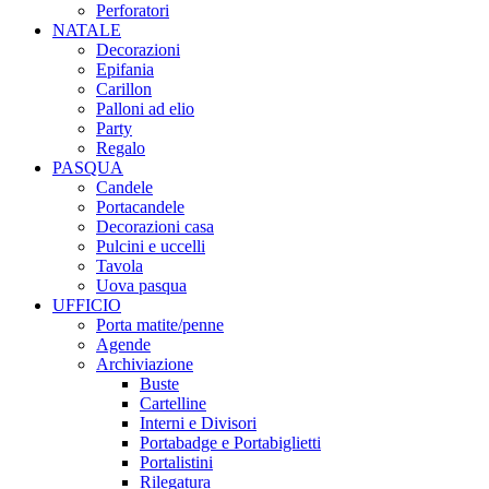
Perforatori
NATALE
Decorazioni
Epifania
Carillon
Palloni ad elio
Party
Regalo
PASQUA
Candele
Portacandele
Decorazioni casa
Pulcini e uccelli
Tavola
Uova pasqua
UFFICIO
Porta matite/penne
Agende
Archiviazione
Buste
Cartelline
Interni e Divisori
Portabadge e Portabiglietti
Portalistini
Rilegatura