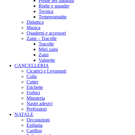
Penne per bambini
Righe e squadre
Tecnica
Temperamatite
Didattica
Musica
Quaderni e accessori
Zaini – Tracolle
Tracolle
Mini zaini
Zaini
Valigette
CANCELLERIA
Cicatrici e Levapunti
Colla
Cutter
Etichette
Forbici
Minuteria
Nastri adesivi
Perforatori
NATALE
Decorazioni
Epifania
Carillon