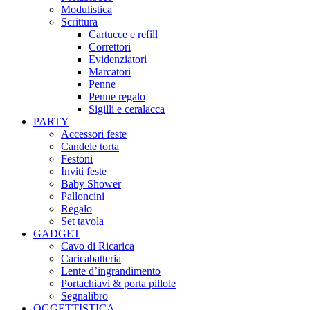
Modulistica
Scrittura
Cartucce e refill
Correttori
Evidenziatori
Marcatori
Penne
Penne regalo
Sigilli e ceralacca
PARTY
Accessori feste
Candele torta
Festoni
Inviti feste
Baby Shower​
Palloncini
Regalo
Set tavola
GADGET
Cavo di Ricarica
Caricabatteria
Lente d’ingrandimento
Portachiavi & porta pillole
Segnalibro
OGGETTISTICA