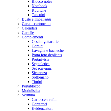
Blocco notes
Notebook
Rubriche
Taccuini
Buste e Imballaggi
Carta – cartoncino
Calendari
Cartelle
Complementi
Cestini gettacarte
Cornici
Lavagne e bacheche
Porta foto depliants
Portariviste
Segnaletica
Set scrivania
Sicurezza
Sottomano
Timbri
Portablocco
Modulistica
Scrittura
Cartucce e refill
Correttori
Evidenziatori