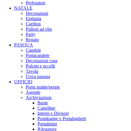
Perforatori
NATALE
Decorazioni
Epifania
Carillon
Palloni ad elio
Party
Regalo
PASQUA
Candele
Portacandele
Decorazioni casa
Pulcini e uccelli
Tavola
Uova pasqua
UFFICIO
Porta matite/penne
Agende
Archiviazione
Buste
Cartelline
Interni e Divisori
Portabadge e Portabiglietti
Portalistini
Rilegatura