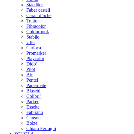
Staedtler
Faber castell
Caran d’ache
Tratto
Fibracolor
Colourbook
Stabilo
Uhu
Carioca
Promarker
Playcolor
Dido’
Pilot
Bic
Pentel
Papermate
Blasetti
Colibri’
Parker
Esselte
Fabriano
Canson
Bolze
Chiara Ferragni
SCUOLA