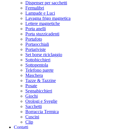
Dispenser per sacchetti
Fermalibri
Lampade e Luci
Lavagna frigo magnetica
Lettere magnetiche
Porta anelli
Porta stuzzicadenti
Portafoto
Portaocchiali
Portariviste
Set borse riciclaggio
Sottobicchieri
Sottopentola
Telefono parete
Maschera
Tazze & Tazzine
Posate
Segnabicchieri
Giochi
Orologi e Sveglie
Sacchetti
Borraccia Termica
Cuscini
Clip
Contatti