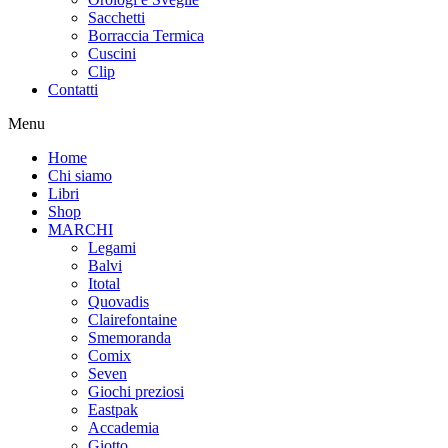
Sacchetti
Borraccia Termica
Cuscini
Clip
Contatti
Menu
Home
Chi siamo
Libri
Shop
MARCHI
Legami
Balvi
Itotal
Quovadis
Clairefontaine
Smemoranda
Comix
Seven
Giochi preziosi
Eastpak
Accademia
Giotto