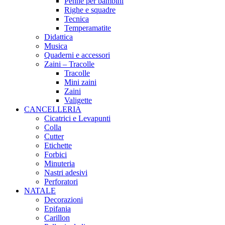
Penne per bambini
Righe e squadre
Tecnica
Temperamatite
Didattica
Musica
Quaderni e accessori
Zaini – Tracolle
Tracolle
Mini zaini
Zaini
Valigette
CANCELLERIA
Cicatrici e Levapunti
Colla
Cutter
Etichette
Forbici
Minuteria
Nastri adesivi
Perforatori
NATALE
Decorazioni
Epifania
Carillon