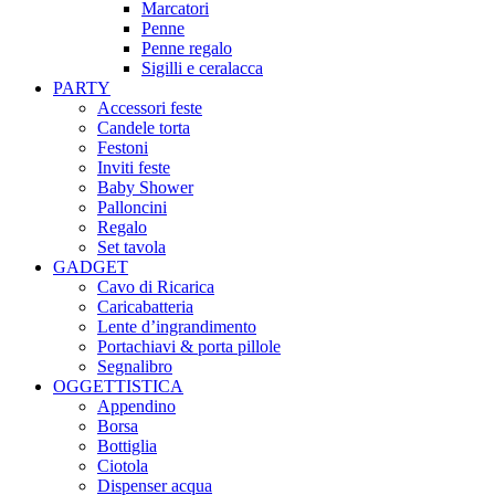
Marcatori
Penne
Penne regalo
Sigilli e ceralacca
PARTY
Accessori feste
Candele torta
Festoni
Inviti feste
Baby Shower​
Palloncini
Regalo
Set tavola
GADGET
Cavo di Ricarica
Caricabatteria
Lente d’ingrandimento
Portachiavi & porta pillole
Segnalibro
OGGETTISTICA
Appendino
Borsa
Bottiglia
Ciotola
Dispenser acqua