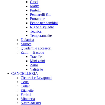
Gessi
Matite
Pastelli
Pennarelli Kit
Portamine
Penne per bambini
Righe e squadre
Tecnica
Temperamatite
Didattica
Musica
Quaderni e accessori
Zaini – Tracolle
Tracolle
Mini zaini
Zaini
Valigette
CANCELLERIA
Cicatrici e Levapunti
Colla
Cutter
Etichette
Forbici
Minuteria
Nastri adesivi