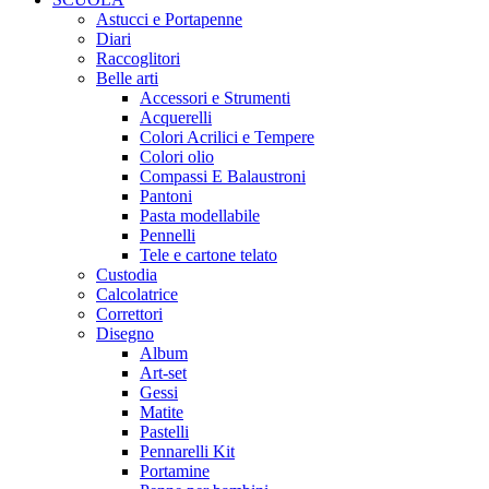
Astucci e Portapenne
Diari
Raccoglitori
Belle arti
Accessori e Strumenti
Acquerelli
Colori Acrilici e Tempere
Colori olio
Compassi E Balaustroni
Pantoni
Pasta modellabile
Pennelli
Tele e cartone telato
Custodia
Calcolatrice
Correttori
Disegno
Album
Art-set
Gessi
Matite
Pastelli
Pennarelli Kit
Portamine