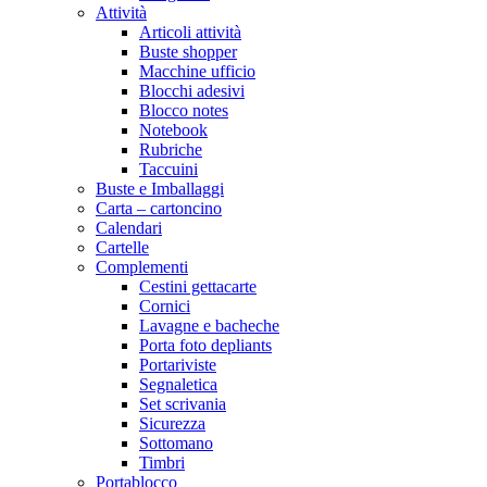
Attività
Articoli attività
Buste shopper
Macchine ufficio
Blocchi adesivi
Blocco notes
Notebook
Rubriche
Taccuini
Buste e Imballaggi
Carta – cartoncino
Calendari
Cartelle
Complementi
Cestini gettacarte
Cornici
Lavagne e bacheche
Porta foto depliants
Portariviste
Segnaletica
Set scrivania
Sicurezza
Sottomano
Timbri
Portablocco