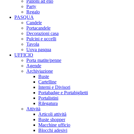
Palloni ad elio
Party
Regalo
PASQUA
Candele
Portacandele
Decorazioni casa
Pulcini e uccelli
Tavola
Uova pasqua
UFFICIO
Porta matite/penne
Agende
Archiviazione
Buste
Cartelline
Interni e Divisori
Portabadge e Portabiglietti
Portalistini
Rilegatura
Attività
Articoli attività
Buste shopper
Macchine ufficio
Blocchi adesivi