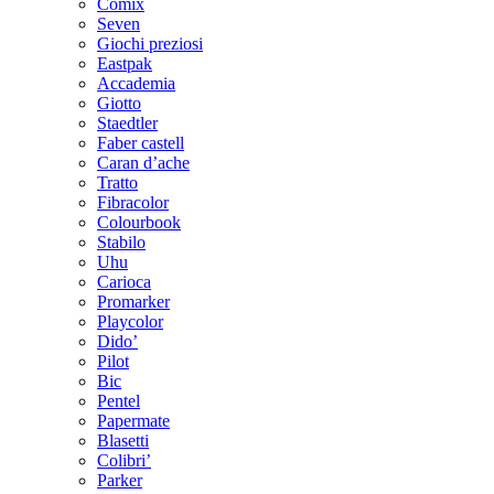
Comix
Seven
Giochi preziosi
Eastpak
Accademia
Giotto
Staedtler
Faber castell
Caran d’ache
Tratto
Fibracolor
Colourbook
Stabilo
Uhu
Carioca
Promarker
Playcolor
Dido’
Pilot
Bic
Pentel
Papermate
Blasetti
Colibri’
Parker