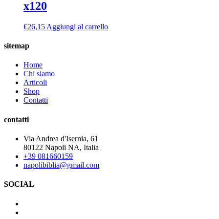
x120
€
26,15
Aggiungi al carrello
sitemap
Home
Chi siamo
Articoli
Shop
Contatti
contatti
Via Andrea d'Isernia, 61
80122 Napoli NA, Italia
+39 081660159
napolibiblia@gmail.com
SOCIAL