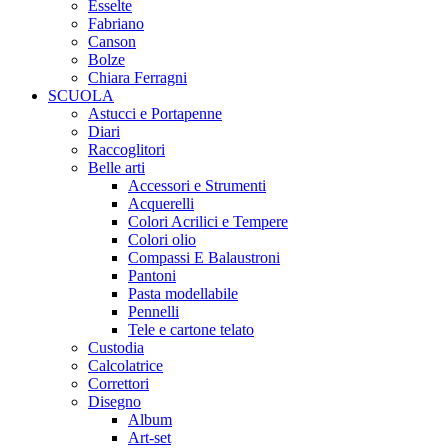
Esselte
Fabriano
Canson
Bolze
Chiara Ferragni
SCUOLA
Astucci e Portapenne
Diari
Raccoglitori
Belle arti
Accessori e Strumenti
Acquerelli
Colori Acrilici e Tempere
Colori olio
Compassi E Balaustroni
Pantoni
Pasta modellabile
Pennelli
Tele e cartone telato
Custodia
Calcolatrice
Correttori
Disegno
Album
Art-set