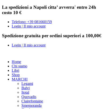
La spedizioni a Napoli citta’ avverra' entro 24h
costo 10 €
Telefono: +39 081660159
Login | Il mio account
Spedizione gratuita per ordini superiori a 100,00€
Login | Il mio account
Home
Chi siamo
Libri
Shop
MARCHI
Legami
Balvi
Itotal
Quovadis
Clairefontaine
Smemoranda