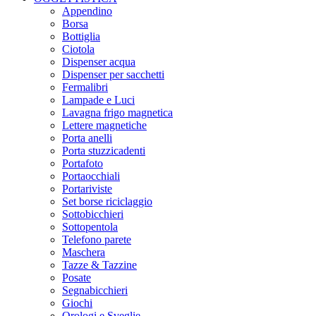
Appendino
Borsa
Bottiglia
Ciotola
Dispenser acqua
Dispenser per sacchetti
Fermalibri
Lampade e Luci
Lavagna frigo magnetica
Lettere magnetiche
Porta anelli
Porta stuzzicadenti
Portafoto
Portaocchiali
Portariviste
Set borse riciclaggio
Sottobicchieri
Sottopentola
Telefono parete
Maschera
Tazze & Tazzine
Posate
Segnabicchieri
Giochi
Orologi e Sveglie