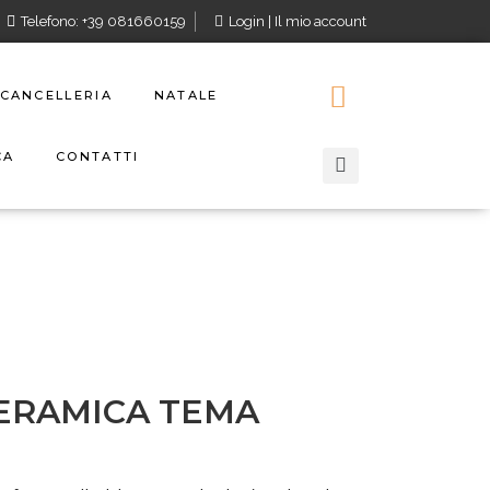
Telefono: +39 081660159
Login | Il mio account
CANCELLERIA
NATALE
CA
CONTATTI
CERAMICA TEMA