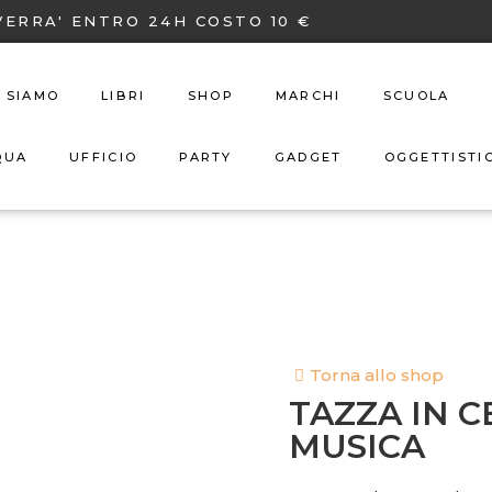
VERRA' ENTRO 24H COSTO 10 €
I SIAMO
LIBRI
SHOP
MARCHI
SCUOLA
QUA
UFFICIO
PARTY
GADGET
OGGETTISTI
Torna allo shop
TAZZA IN 
MUSICA