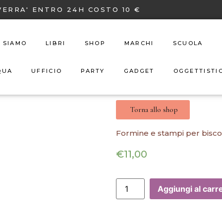
VERRA' ENTRO 24H COSTO 10 €
I SIAMO
LIBRI
SHOP
MARCHI
SCUOLA
QUA
UFFICIO
PARTY
GADGET
OGGETTISTI
Torna allo shop
Formine e stampi per biscot
€
11,00
Aggiungi al carre