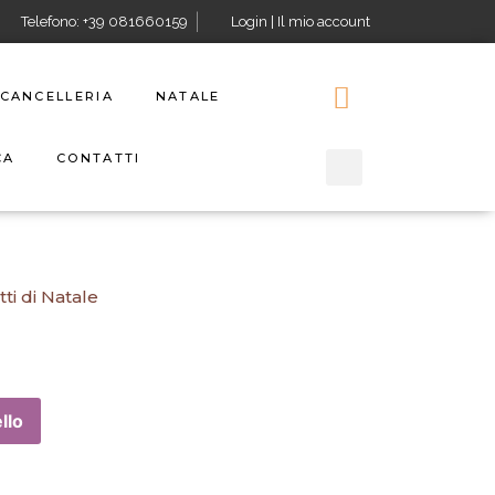
Telefono: +39 081660159
Login | Il mio account
CANCELLERIA
NATALE
CA
CONTATTI
ti di Natale
llo