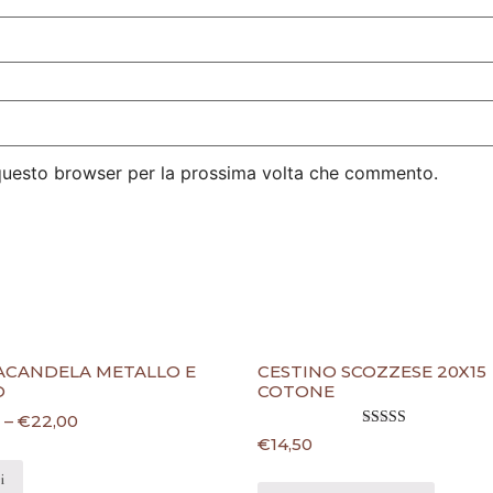
 questo browser per la prossima volta che commento.
ACANDELA METALLO E
CESTINO SCOZZESE 20X15
O
COTONE
–
€
22,00
Valutato
€
14,50
5.00
su 5
i