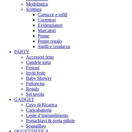
Modulistica
Scrittura
Cartucce e refill
Correttori
Evidenziatori
Marcatori
Penne
Penne regalo
Sigilli e ceralacca
PARTY
Accessori feste
Candele torta
Festoni
Inviti feste
Baby Shower​
Palloncini
Regalo
Set tavola
GADGET
Cavo di Ricarica
Caricabatteria
Lente d’ingrandimento
Portachiavi & porta pillole
Segnalibro
OGGETTISTICA