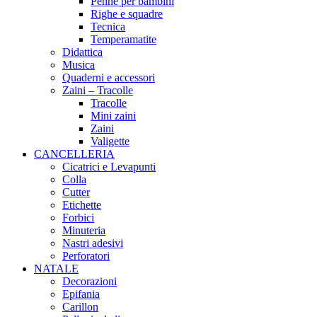
Penne per bambini
Righe e squadre
Tecnica
Temperamatite
Didattica
Musica
Quaderni e accessori
Zaini – Tracolle
Tracolle
Mini zaini
Zaini
Valigette
CANCELLERIA
Cicatrici e Levapunti
Colla
Cutter
Etichette
Forbici
Minuteria
Nastri adesivi
Perforatori
NATALE
Decorazioni
Epifania
Carillon