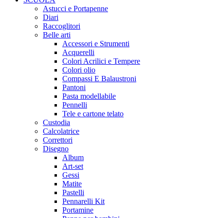
Astucci e Portapenne
Diari
Raccoglitori
Belle arti
Accessori e Strumenti
Acquerelli
Colori Acrilici e Tempere
Colori olio
Compassi E Balaustroni
Pantoni
Pasta modellabile
Pennelli
Tele e cartone telato
Custodia
Calcolatrice
Correttori
Disegno
Album
Art-set
Gessi
Matite
Pastelli
Pennarelli Kit
Portamine