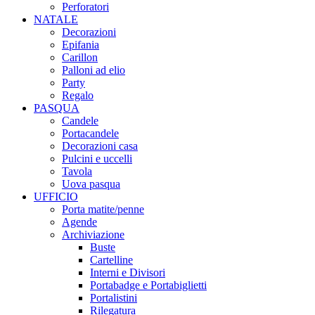
Perforatori
NATALE
Decorazioni
Epifania
Carillon
Palloni ad elio
Party
Regalo
PASQUA
Candele
Portacandele
Decorazioni casa
Pulcini e uccelli
Tavola
Uova pasqua
UFFICIO
Porta matite/penne
Agende
Archiviazione
Buste
Cartelline
Interni e Divisori
Portabadge e Portabiglietti
Portalistini
Rilegatura