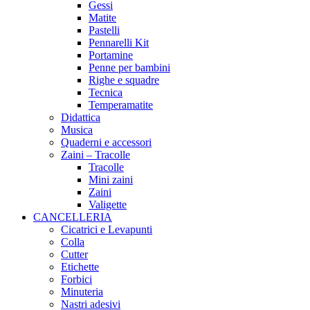
Gessi
Matite
Pastelli
Pennarelli Kit
Portamine
Penne per bambini
Righe e squadre
Tecnica
Temperamatite
Didattica
Musica
Quaderni e accessori
Zaini – Tracolle
Tracolle
Mini zaini
Zaini
Valigette
CANCELLERIA
Cicatrici e Levapunti
Colla
Cutter
Etichette
Forbici
Minuteria
Nastri adesivi