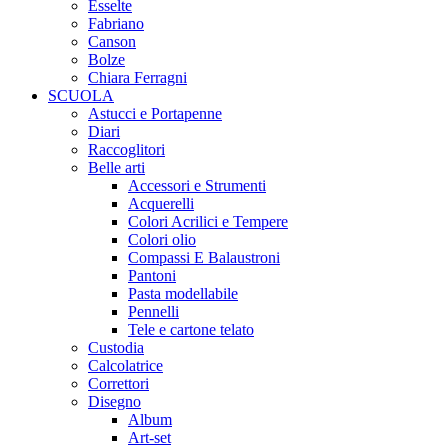
Esselte
Fabriano
Canson
Bolze
Chiara Ferragni
SCUOLA
Astucci e Portapenne
Diari
Raccoglitori
Belle arti
Accessori e Strumenti
Acquerelli
Colori Acrilici e Tempere
Colori olio
Compassi E Balaustroni
Pantoni
Pasta modellabile
Pennelli
Tele e cartone telato
Custodia
Calcolatrice
Correttori
Disegno
Album
Art-set