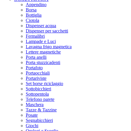
Appendino
Borsa
Bottiglia
Ciotola
Dispenser acqua
Dispenser per sacchetti
Fermalibri
Lampade e Luci
Lavagna frigo magnetica
Lettere magnetiche
Porta anelli
Porta stuzzicadenti
Portafoto
Portaocchiali
Portariviste
Set borse riciclaggio
Sottobicchieri
Sottopentola
Telefono parete
Maschera
Tazze & Tazzine
Posate
Segnabicchieri
Giochi
Orologi e Sveglie