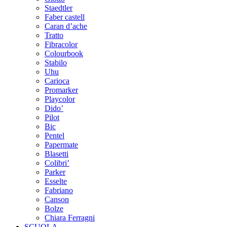
Staedtler
Faber castell
Caran d’ache
Tratto
Fibracolor
Colourbook
Stabilo
Uhu
Carioca
Promarker
Playcolor
Dido’
Pilot
Bic
Pentel
Papermate
Blasetti
Colibri’
Parker
Esselte
Fabriano
Canson
Bolze
Chiara Ferragni
SCUOLA