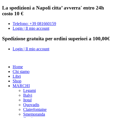
La spedizioni a Napoli citta’ avverra' entro 24h
costo 10 €
Telefono: +39 081660159
Login | Il mio account
Spedizione gratuita per ordini superiori a 100,00€
Login | Il mio account
Home
Chi siamo
Libri
Shop
MARCHI
Legami
Balvi
Itotal
Quovadis
Clairefontaine
Smemoranda