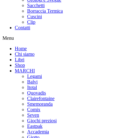
Sacchetti
Borraccia Termica
Cuscini
Clip
Contatti
Menu
Home
Chi siamo
Libri
Shop
MARCHI
Legami
Balvi
Itotal
Quovadis
Clairefontaine
Smemoranda
Comix
Seven
Giochi preziosi
Eastpak
Accademia
Giotto