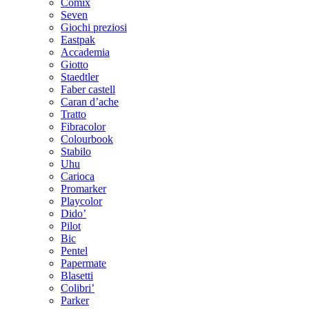
Comix
Seven
Giochi preziosi
Eastpak
Accademia
Giotto
Staedtler
Faber castell
Caran d’ache
Tratto
Fibracolor
Colourbook
Stabilo
Uhu
Carioca
Promarker
Playcolor
Dido’
Pilot
Bic
Pentel
Papermate
Blasetti
Colibri’
Parker