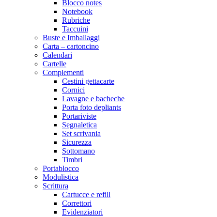
Blocco notes
Notebook
Rubriche
Taccuini
Buste e Imballaggi
Carta – cartoncino
Calendari
Cartelle
Complementi
Cestini gettacarte
Cornici
Lavagne e bacheche
Porta foto depliants
Portariviste
Segnaletica
Set scrivania
Sicurezza
Sottomano
Timbri
Portablocco
Modulistica
Scrittura
Cartucce e refill
Correttori
Evidenziatori