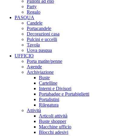
Palloni ad elio
Party
Regalo
PASQUA
Candele
Portacandele
Decorazioni casa
Pulcini e uccelli
Tavola
Uova pasqua
UFFICIO
Porta matite/penne
Agende
Archiviazione
Buste
Cartelline
Interni e Divisori
Portabadge e Portabiglietti
Portalistini
Rilegatura
Attività
Articoli attività
Buste shopper
Macchine ufficio
Blocchi adesivi