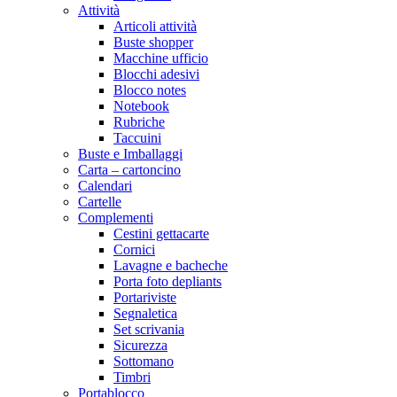
Attività
Articoli attività
Buste shopper
Macchine ufficio
Blocchi adesivi
Blocco notes
Notebook
Rubriche
Taccuini
Buste e Imballaggi
Carta – cartoncino
Calendari
Cartelle
Complementi
Cestini gettacarte
Cornici
Lavagne e bacheche
Porta foto depliants
Portariviste
Segnaletica
Set scrivania
Sicurezza
Sottomano
Timbri
Portablocco