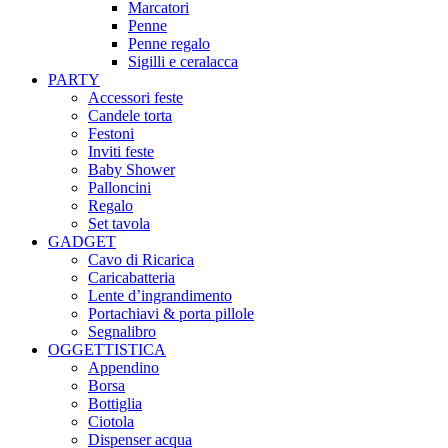
Marcatori
Penne
Penne regalo
Sigilli e ceralacca
PARTY
Accessori feste
Candele torta
Festoni
Inviti feste
Baby Shower​
Palloncini
Regalo
Set tavola
GADGET
Cavo di Ricarica
Caricabatteria
Lente d’ingrandimento
Portachiavi & porta pillole
Segnalibro
OGGETTISTICA
Appendino
Borsa
Bottiglia
Ciotola
Dispenser acqua