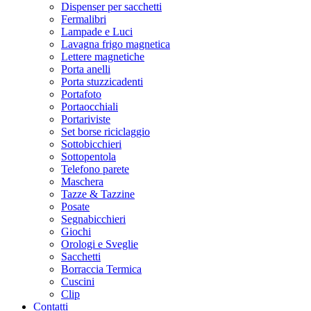
Dispenser per sacchetti
Fermalibri
Lampade e Luci
Lavagna frigo magnetica
Lettere magnetiche
Porta anelli
Porta stuzzicadenti
Portafoto
Portaocchiali
Portariviste
Set borse riciclaggio
Sottobicchieri
Sottopentola
Telefono parete
Maschera
Tazze & Tazzine
Posate
Segnabicchieri
Giochi
Orologi e Sveglie
Sacchetti
Borraccia Termica
Cuscini
Clip
Contatti